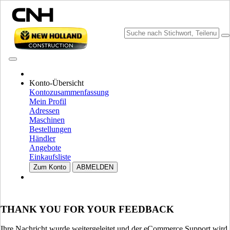
KATALOGE DURCHSUCHEN
Konto-Übersicht
Kontozusammenfassung
Mein Profil
Adressen
Maschinen
Bestellungen
Händler
Angebote
Einkaufsliste
MARKE UND SPRACHE WÄHLEN
Zum Konto
ABMELDEN
Nordamerika
USA
THANK YOU FOR YOUR FEEDBACK
CANADA (English)
CANADA (French)
Mexico | México
Ihre Nachricht wurde weitergeleitet und der eCommerce Support wird