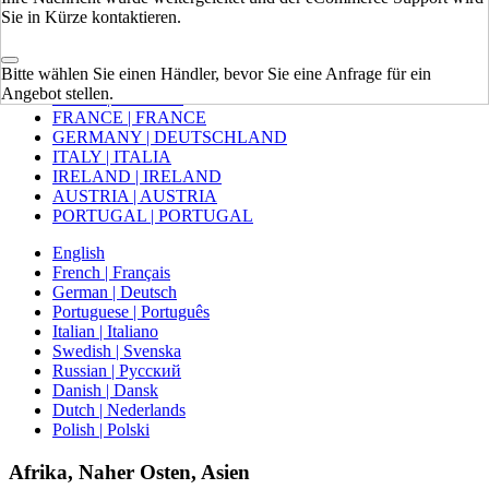
Sie in Kürze kontaktieren.
Europa
Bitte wählen Sie einen Händler, bevor Sie eine Anfrage für ein
VEREINIGTES KÖNIGREICH
Angebot stellen.
SPAIN | ESPAÑA
FRANCE | FRANCE
GERMANY | DEUTSCHLAND
ITALY | ITALIA
IRELAND | IRELAND
AUSTRIA | AUSTRIA
PORTUGAL | PORTUGAL
English
French | Français
German | Deutsch
Portuguese | Português
Italian | Italiano
Swedish | Svenska
Russian | Русский
Danish | Dansk
Dutch | Nederlands
Polish | Polski
Afrika, Naher Osten, Asien