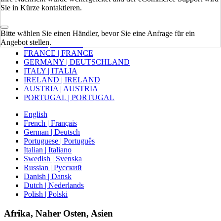
Sie in Kürze kontaktieren.
Europa
Bitte wählen Sie einen Händler, bevor Sie eine Anfrage für ein
VEREINIGTES KÖNIGREICH
Angebot stellen.
SPAIN | ESPAÑA
FRANCE | FRANCE
GERMANY | DEUTSCHLAND
ITALY | ITALIA
IRELAND | IRELAND
AUSTRIA | AUSTRIA
PORTUGAL | PORTUGAL
English
French | Français
German | Deutsch
Portuguese | Português
Italian | Italiano
Swedish | Svenska
Russian | Русский
Danish | Dansk
Dutch | Nederlands
Polish | Polski
Afrika, Naher Osten, Asien