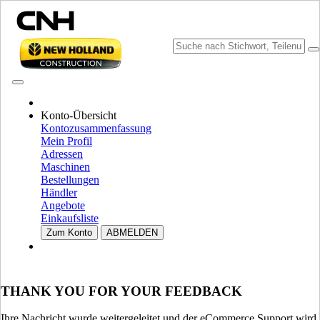
KATALOGE DURCHSUCHEN
Konto-Übersicht
Kontozusammenfassung
Mein Profil
Adressen
Maschinen
Bestellungen
Händler
Angebote
Einkaufsliste
MARKE UND SPRACHE WÄHLEN
Zum Konto
ABMELDEN
Nordamerika
USA
THANK YOU FOR YOUR FEEDBACK
CANADA (English)
CANADA (French)
Mexico | México
Ihre Nachricht wurde weitergeleitet und der eCommerce Support wird