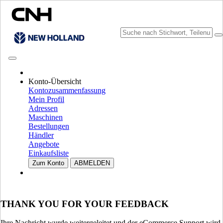
KATALOGE DURCHSUCHEN
Konto-Übersicht
Kontozusammenfassung
Mein Profil
Adressen
Maschinen
Bestellungen
Händler
Angebote
Einkaufsliste
MARKE UND SPRACHE WÄHLEN
Zum Konto
ABMELDEN
Nordamerika
USA
CANADA (English)
THANK YOU FOR YOUR FEEDBACK
CANADA (French)
Mexico | México
Ihre Nachricht wurde weitergeleitet und der eCommerce Support wird