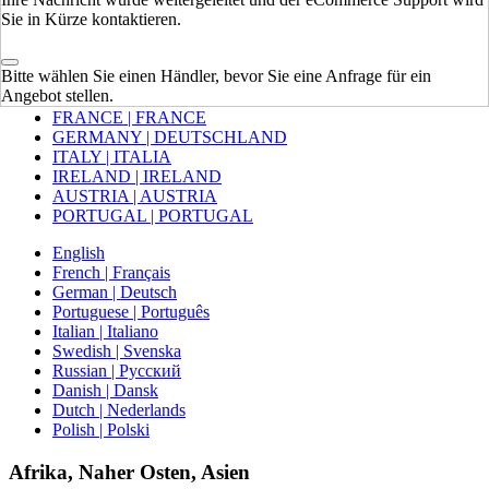
Sie in Kürze kontaktieren.
Europa
Bitte wählen Sie einen Händler, bevor Sie eine Anfrage für ein
VEREINIGTES KÖNIGREICH
Angebot stellen.
SPAIN | ESPAÑA
FRANCE | FRANCE
GERMANY | DEUTSCHLAND
ITALY | ITALIA
IRELAND | IRELAND
AUSTRIA | AUSTRIA
PORTUGAL | PORTUGAL
English
French | Français
German | Deutsch
Portuguese | Português
Italian | Italiano
Swedish | Svenska
Russian | Русский
Danish | Dansk
Dutch | Nederlands
Polish | Polski
Afrika, Naher Osten, Asien