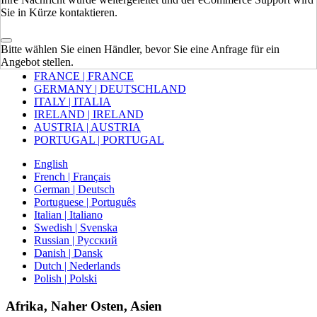
Sie in Kürze kontaktieren.
Europa
Bitte wählen Sie einen Händler, bevor Sie eine Anfrage für ein
VEREINIGTES KÖNIGREICH
Angebot stellen.
SPAIN | ESPAÑA
FRANCE | FRANCE
GERMANY | DEUTSCHLAND
ITALY | ITALIA
IRELAND | IRELAND
AUSTRIA | AUSTRIA
PORTUGAL | PORTUGAL
English
French | Français
German | Deutsch
Portuguese | Português
Italian | Italiano
Swedish | Svenska
Russian | Русский
Danish | Dansk
Dutch | Nederlands
Polish | Polski
Afrika, Naher Osten, Asien