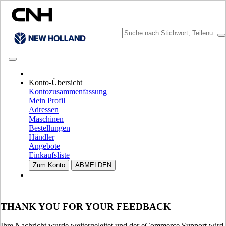
KATALOGE DURCHSUCHEN
Konto-Übersicht
Kontozusammenfassung
Mein Profil
Adressen
Maschinen
Bestellungen
Händler
Angebote
Einkaufsliste
MARKE UND SPRACHE WÄHLEN
Zum Konto
ABMELDEN
Nordamerika
USA
CANADA (English)
THANK YOU FOR YOUR FEEDBACK
CANADA (French)
Mexico | México
Ihre Nachricht wurde weitergeleitet und der eCommerce Support wird