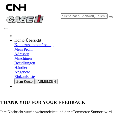
KATALOGE DURCHSUCHEN
Konto-Übersicht
Kontozusammenfassung
Mein Profil
Adressen
Maschinen
Bestellungen
Händler
Angebote
Einkaufsliste
MARKE UND SPRACHE WÄHLEN
Zum Konto
ABMELDEN
Nordamerika
USA
THANK YOU FOR YOUR FEEDBACK
CANADA (English)
CANADA (French)
Mexico | México
Ihre Nachricht wurde weitergeleitet und der eCommerce Support wird