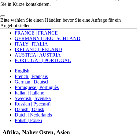
Sie in Kürze kontaktieren.
Europa
Bitte wählen Sie einen Händler, bevor Sie eine Anfrage für ein
VEREINIGTES KÖNIGREICH
Angebot stellen.
SPAIN | ESPAÑA
FRANCE | FRANCE
GERMANY | DEUTSCHLAND
ITALY | ITALIA
IRELAND | IRELAND
AUSTRIA | AUSTRIA
PORTUGAL | PORTUGAL
English
French | Français
German | Deutsch
Portuguese | Português
Italian | Italiano
Swedish | Svenska
Russian | Русский
Danish | Dansk
Dutch | Nederlands
Polish | Polski
Afrika, Naher Osten, Asien