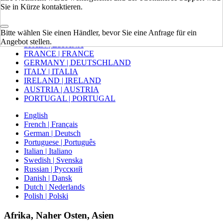
Sie in Kürze kontaktieren.
Europa
Bitte wählen Sie einen Händler, bevor Sie eine Anfrage für ein
VEREINIGTES KÖNIGREICH
Angebot stellen.
SPAIN | ESPAÑA
FRANCE | FRANCE
GERMANY | DEUTSCHLAND
ITALY | ITALIA
IRELAND | IRELAND
AUSTRIA | AUSTRIA
PORTUGAL | PORTUGAL
English
French | Français
German | Deutsch
Portuguese | Português
Italian | Italiano
Swedish | Svenska
Russian | Русский
Danish | Dansk
Dutch | Nederlands
Polish | Polski
Afrika, Naher Osten, Asien