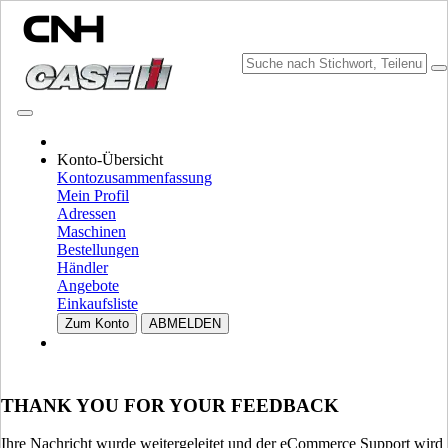
KATALOGE DURCHSUCHEN
Konto-Übersicht
Kontozusammenfassung
Mein Profil
Adressen
Maschinen
Bestellungen
Händler
Angebote
Einkaufsliste
MARKE UND SPRACHE WÄHLEN
Zum Konto
ABMELDEN
Nordamerika
USA
THANK YOU FOR YOUR FEEDBACK
CANADA (English)
CANADA (French)
Mexico | México
Ihre Nachricht wurde weitergeleitet und der eCommerce Support wird