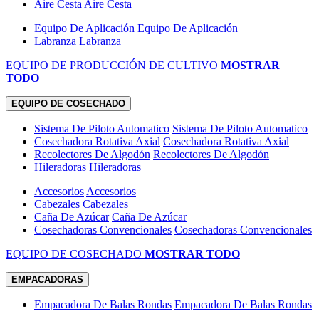
Aire Cesta
Aire Cesta
Equipo De Aplicación
Equipo De Aplicación
Labranza
Labranza
EQUIPO DE PRODUCCIÓN DE CULTIVO
MOSTRAR
TODO
EQUIPO DE COSECHADO
Sistema De Piloto Automatico
Sistema De Piloto Automatico
Cosechadora Rotativa Axial
Cosechadora Rotativa Axial
Recolectores De Algodón
Recolectores De Algodón
Hileradoras
Hileradoras
Accesorios
Accesorios
Cabezales
Cabezales
Caña De Azúcar
Caña De Azúcar
Cosechadoras Convencionales
Cosechadoras Convencionales
EQUIPO DE COSECHADO
MOSTRAR TODO
EMPACADORAS
Empacadora De Balas Rondas
Empacadora De Balas Rondas