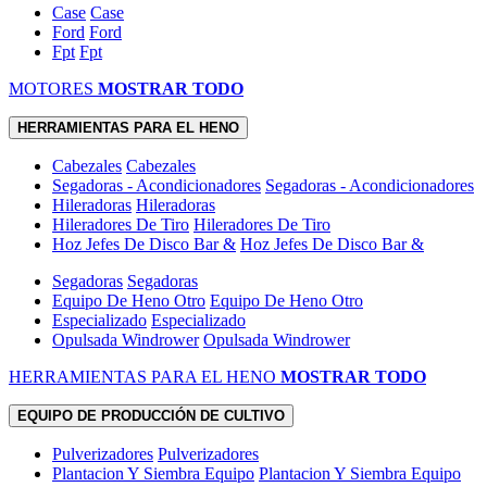
Case
Case
Ford
Ford
Fpt
Fpt
MOTORES
MOSTRAR TODO
HERRAMIENTAS PARA EL HENO
Cabezales
Cabezales
Segadoras - Acondicionadores
Segadoras - Acondicionadores
Hileradoras
Hileradoras
Hileradores De Tiro
Hileradores De Tiro
Hoz Jefes De Disco Bar &
Hoz Jefes De Disco Bar &
Segadoras
Segadoras
Equipo De Heno Otro
Equipo De Heno Otro
Especializado
Especializado
Opulsada Windrower
Opulsada Windrower
HERRAMIENTAS PARA EL HENO
MOSTRAR TODO
EQUIPO DE PRODUCCIÓN DE CULTIVO
Pulverizadores
Pulverizadores
Plantacion Y Siembra Equipo
Plantacion Y Siembra Equipo