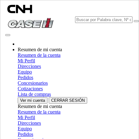
Resumen de mi cuenta
Elija una marca
Resumen de la cuenta
Cerrar el menú
Mi Perfil
Direcciones
EQUIPO
Equipo
Pedidos
EQUIPO
ALL EQUIPO
Concesionarios
Cotizaciones
MANIPULACIÓN DE MATERIALES
Lista de compras
Ver mi cuenta
CERRAR SESIÓN
Mezcladores Amoladora
Mezcladores Amoladora
Resumen de mi cuenta
Cargadores
Cargadores
Resumen de la cuenta
Manipuladores Telescopicos
Manipuladores Telescopicos
Mi Perfil
Minicargadoras
Minicargadoras
Direcciones
Orugas Cargadoras Compactas
Orugas Cargadoras
Equipo
Compactas
Pedidos