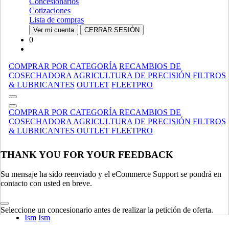
Retrocargadoras
Retrocargadoras
Concesionarios
Esparcidores De Abono
Esparcidores De Abono
Cotizaciones
Especializado
Especializado
Lista de compras
Ver mi cuenta
CERRAR SESIÓN
MANIPULACIÓN DE MATERIALES
MOSTRAR TODO
0
TRACTORES
COMPRAR POR CATEGORÍA
RECAMBIOS DE
Utility
Utility
COSECHADORA
AGRICULTURA DE PRECISIÓN
FILTROS
Accesorios
Accesorios
& LUBRICANTES
OUTLET
FLEETPRO
Compacto
Compacto
Legado
Legado
COMPRAR POR CATEGORÍA
RECAMBIOS DE
Especializado
Especializado
COSECHADORA
AGRICULTURA DE PRECISIÓN
FILTROS
Césped Comercial, Y Jardín Tractores / Cortadoras
Césped
& LUBRICANTES
OUTLET
FLEETPRO
Comercial, Y Jardín Tractores / Cortadoras
Agrícola
Agrícola
THANK YOU FOR YOUR FEEDBACK
TRACTORES
MOSTRAR TODO
Su mensaje ha sido reenviado y el eCommerce Support se pondrá en
MOTORES
contacto con usted en breve.
Ankara - Motores - Ttf
Ankara - Motores - Ttf
Unidades De Potencia
Unidades De Potencia
Seleccione un concesionario antes de realizar la petición de oferta.
Ism
Ism