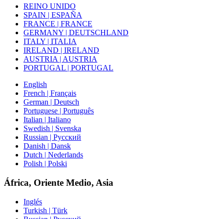
REINO UNIDO
SPAIN | ESPAÑA
FRANCE | FRANCE
GERMANY | DEUTSCHLAND
ITALY | ITALIA
IRELAND | IRELAND
AUSTRIA | AUSTRIA
PORTUGAL | PORTUGAL
English
French | Français
German | Deutsch
Portuguese | Português
Italian | Italiano
Swedish | Svenska
Russian | Русский
Danish | Dansk
Dutch | Nederlands
Polish | Polski
África, Oriente Medio, Asia
Inglés
Turkish | Türk