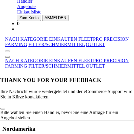
Ladeprogramm
Händler
Ladeprogramm
Angebote
Landwirtschaft
Landwirtschaft
Einkaufsliste
Zum Konto
ABMELDEN
TRAKTOREN
ALLE ANZEIGEN
0
MARKE WÄHLEN
NACH KATEGORIE EINKAUFEN
FLEETPRO
PRECISION
FARMING
FILTER/SCHMIERMITTEL
OUTLET
NACH KATEGORIE EINKAUFEN
FLEETPRO
PRECISION
FARMING
FILTER/SCHMIERMITTEL
OUTLET
THANK YOU FOR YOUR FEEDBACK
Ihre Nachricht wurde weitergeleitet und der eCommerce Support wird
Sie in Kürze kontaktieren.
Bitte wählen Sie einen Händler, bevor Sie eine Anfrage für ein
MARKE UND SPRACHE WÄHLEN
Angebot stellen.
Nordamerika