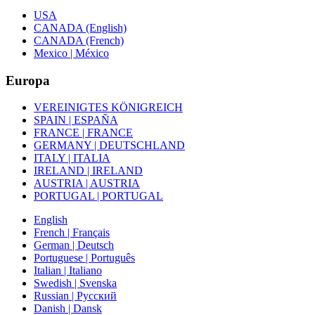
USA
CANADA (English)
CANADA (French)
Mexico | México
Europa
VEREINIGTES KÖNIGREICH
SPAIN | ESPAÑA
FRANCE | FRANCE
GERMANY | DEUTSCHLAND
ITALY | ITALIA
IRELAND | IRELAND
AUSTRIA | AUSTRIA
PORTUGAL | PORTUGAL
English
French | Français
German | Deutsch
Portuguese | Português
Italian | Italiano
Swedish | Svenska
Russian | Русский
Danish | Dansk