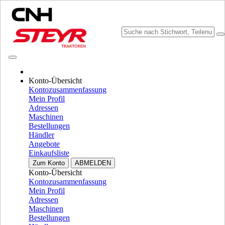
Konto-Übersicht
Marke wählen
Kontozusammenfassung
Menü schließen
Mein Profil
Adressen
AUSSTATTUNG
Maschinen
Bestellungen
AUSSTATTUNG
ALL AUSSTATTUNG
Händler
Angebote
MOTOREN
Einkaufsliste
Zum Konto
ABMELDEN
Fpt
Fpt
Konto-Übersicht
Kontozusammenfassung
MOTOREN
ALLE ANZEIGEN
Mein Profil
Adressen
TRAKTOREN
Maschinen
Utility
Bestellungen
Utility