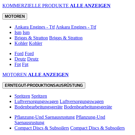
KOMMERZIELLE PRODUKTE
ALLE ANZEIGEN
MOTOREN
Ankara Engines - Ttf
Ankara Engines - Ttf
Ism
Ism
Briggs & Stratton
Briggs & Stratton
Kohler
Kohler
Ford
Ford
Deutz
Deutz
Fpt
Fpt
MOTOREN
ALLE ANZEIGEN
ERNTEGUT-PRODUKTIONSAUSRÜSTUNG
Spritzen
Spritzen
Luftversorgungswagen
Luftversorgungswagen
Bodenbearbeitungsgeräte
Bodenbearbeitungsgeräte
Pflanzung-Und Saenausrustung
Pflanzung-Und
Saenausrustung
Compact Discs & Subsoilers
Compact Discs & Subsoilers