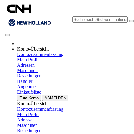
Konto-Übersicht
Marke wählen
Kontozusammenfassung
Menü schließen
Mein Profil
Adressen
AUSSTATTUNG
Maschinen
Bestellungen
AUSSTATTUNG
ALL AUSSTATTUNG
Händler
Angebote
ERNTEAUSRÜSTUNG
Einkaufsliste
Zum Konto
ABMELDEN
Konventionelle Mähdreschern
Konventionelle Mähdreschern
Konto-Übersicht
Rotormähdresher
Rotormähdresher
Kontozusammenfassung
Schneidwerk
Schneidwerk
Mein Profil
Selbsfahrende Traubenlesemaschinen
Selbsfahrende
Adressen
Traubenlesemaschinen
Maschinen
Utility Mädrescher
Utility Mädrescher
Bestellungen