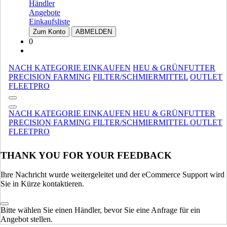
Crossover Combines
Crossover Combines
Händler
Angebote
ERNTEAUSRÜSTUNG
ALLE ANZEIGEN
Einkaufsliste
Zum Konto
ABMELDEN
MATERIALHANDHABUNG
0
Kompakt Ketterlader
Kompakt Ketterlader
Stalldungstreuer
Stalldungstreuer
NACH KATEGORIE EINKAUFEN
HEU & GRÜNFUTTER
Spezialisiert
Spezialisiert
PRECISION FARMING
FILTER/SCHMIERMITTEL
OUTLET
FLEETPRO
Ladeprogramm
Ladeprogramm
Teleskoplader
Teleskoplader
NACH KATEGORIE EINKAUFEN
HEU & GRÜNFUTTER
MATERIALHANDHABUNG
ALLE ANZEIGEN
PRECISION FARMING
FILTER/SCHMIERMITTEL
OUTLET
FLEETPRO
LEICHTE AUSRÜSTUNG
Kompakt Ketterlader
Kompakt Ketterlader
THANK YOU FOR YOUR FEEDBACK
Baggerlader
Baggerlader
Kompaktlader
Kompaktlader
Ihre Nachricht wurde weitergeleitet und der eCommerce Support wird
Sie in Kürze kontaktieren.
Kompakt-Radlader
Kompakt-Radlader
Minibagger
Minibagger
Bitte wählen Sie einen Händler, bevor Sie eine Anfrage für ein
LEICHTE AUSRÜSTUNG
ALLE ANZEIGEN
Angebot stellen.