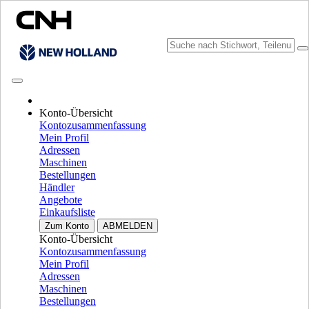
Konto-Übersicht
Marke wählen
Kontozusammenfassung
Menü schließen
Mein Profil
Adressen
AUSSTATTUNG
Maschinen
Bestellungen
AUSSTATTUNG
ALL AUSSTATTUNG
Händler
Angebote
ERNTEAUSRÜSTUNG
Einkaufsliste
Zum Konto
ABMELDEN
Konventionelle Mähdreschern
Konventionelle Mähdreschern
Konto-Übersicht
Rotormähdresher
Rotormähdresher
Kontozusammenfassung
Schneidwerk
Schneidwerk
Mein Profil
Selbsfahrende Traubenlesemaschinen
Selbsfahrende
Adressen
Traubenlesemaschinen
Maschinen
Utility Mädrescher
Utility Mädrescher
Bestellungen