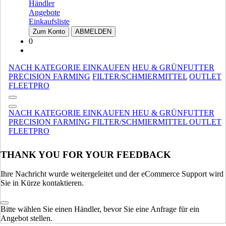
Crossover Combines
Crossover Combines
Händler
Angebote
ERNTEAUSRÜSTUNG
ALLE ANZEIGEN
Einkaufsliste
Zum Konto
ABMELDEN
MATERIALHANDHABUNG
0
Kompakt Ketterlader
Kompakt Ketterlader
Stalldungstreuer
Stalldungstreuer
NACH KATEGORIE EINKAUFEN
HEU & GRÜNFUTTER
Spezialisiert
Spezialisiert
PRECISION FARMING
FILTER/SCHMIERMITTEL
OUTLET
FLEETPRO
Ladeprogramm
Ladeprogramm
Teleskoplader
Teleskoplader
NACH KATEGORIE EINKAUFEN
HEU & GRÜNFUTTER
MATERIALHANDHABUNG
ALLE ANZEIGEN
PRECISION FARMING
FILTER/SCHMIERMITTEL
OUTLET
FLEETPRO
LEICHTE AUSRÜSTUNG
Kompakt Ketterlader
Kompakt Ketterlader
THANK YOU FOR YOUR FEEDBACK
Baggerlader
Baggerlader
Kompaktlader
Kompaktlader
Ihre Nachricht wurde weitergeleitet und der eCommerce Support wird
Sie in Kürze kontaktieren.
Kompakt-Radlader
Kompakt-Radlader
Minibagger
Minibagger
Bitte wählen Sie einen Händler, bevor Sie eine Anfrage für ein
LEICHTE AUSRÜSTUNG
ALLE ANZEIGEN
Angebot stellen.