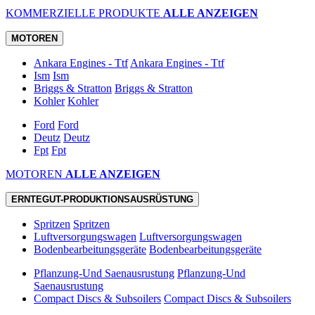
KOMMERZIELLE PRODUKTE
ALLE ANZEIGEN
MOTOREN
Ankara Engines - Ttf
Ankara Engines - Ttf
Ism
Ism
Briggs & Stratton
Briggs & Stratton
Kohler
Kohler
Ford
Ford
Deutz
Deutz
Fpt
Fpt
MOTOREN
ALLE ANZEIGEN
ERNTEGUT-PRODUKTIONSAUSRÜSTUNG
Spritzen
Spritzen
Luftversorgungswagen
Luftversorgungswagen
Bodenbearbeitungsgeräte
Bodenbearbeitungsgeräte
Pflanzung-Und Saenausrustung
Pflanzung-Und
Saenausrustung
Compact Discs & Subsoilers
Compact Discs & Subsoilers