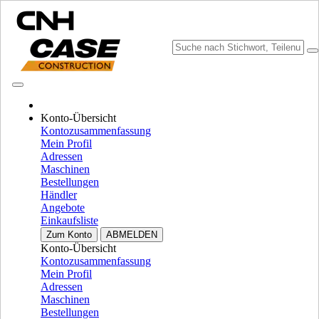
Konto-Übersicht
Marke wählen
Kontozusammenfassung
Menü schließen
Mein Profil
Adressen
AUSSTATTUNG
Maschinen
Bestellungen
AUSSTATTUNG
ALL AUSSTATTUNG
Händler
Angebote
MOTOREN
Einkaufsliste
Fpt
Fpt
Zum Konto
ABMELDEN
Ism
Ism
Konto-Übersicht
Kontozusammenfassung
Yanmar
Yanmar
Mein Profil
Isuzu
Isuzu
Adressen
Maschinen
MOTOREN
ALLE ANZEIGEN
Bestellungen