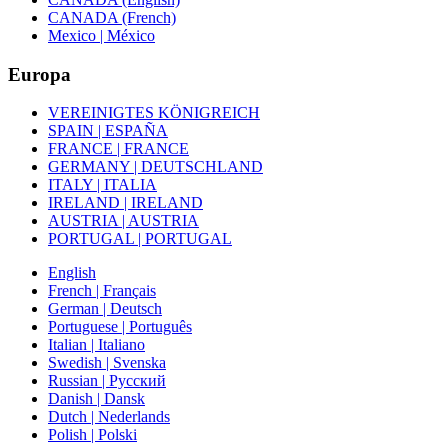
CANADA (French)
Mexico | México
Europa
VEREINIGTES KÖNIGREICH
SPAIN | ESPAÑA
FRANCE | FRANCE
GERMANY | DEUTSCHLAND
ITALY | ITALIA
IRELAND | IRELAND
AUSTRIA | AUSTRIA
PORTUGAL | PORTUGAL
English
French | Français
German | Deutsch
Portuguese | Português
Italian | Italiano
Swedish | Svenska
Russian | Русский
Danish | Dansk
Dutch | Nederlands
Polish | Polski