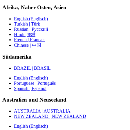
Afrika, Naher Osten, Asien
English (Englisch)
Turkish | Türk
Russian | Русский
Hindi | बदलें
French | Français
Chinese | 中国
Südamerika
BRAZIL | BRASIL
English (Englisch)
Portuguese | Português
Spanish | Español
Australien und Neuseeland
AUSTRALIA | AUSTRALIA
NEW ZEALAND | NEW ZEALAND
English (Englisch)