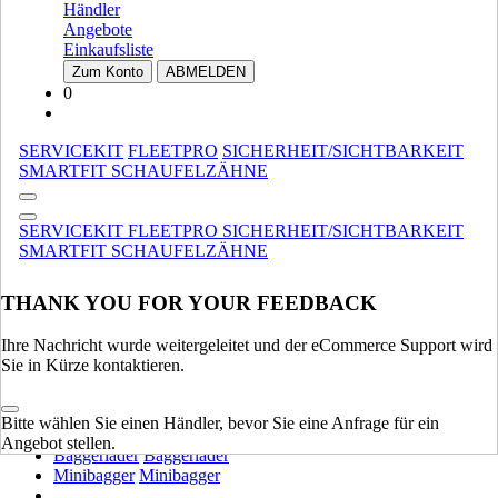
Händler
SCHWERE AUSRÜSTUNG
Angebote
Einkaufsliste
Muldenkipper
Muldenkipper
Zum Konto
ABMELDEN
Raupenbagger
Raupenbagger
0
Motor-Planierer
Motor-Planierer
Bagger Auf Luftreifen
Bagger Auf Luftreifen
SERVICEKIT
FLEETPRO
SICHERHEIT/SICHTBARKEIT
Planierraupen
Planierraupen
SMARTFIT SCHAUFELZÄHNE
Verdichtung
Verdichtung
Radlader
Radlader
SERVICEKIT
FLEETPRO
SICHERHEIT/SICHTBARKEIT
SCHWERE AUSRÜSTUNG
ALLE ANZEIGEN
SMARTFIT SCHAUFELZÄHNE
LEICHTE AUSRÜSTUNG
THANK YOU FOR YOUR FEEDBACK
Kompakt Ketterlader
Kompakt Ketterlader
Gebrauchtstapler
Gebrauchtstapler
Ihre Nachricht wurde weitergeleitet und der eCommerce Support wird
Kompakt-Radlader
Kompakt-Radlader
Sie in Kürze kontaktieren.
Kompaktlader
Kompaktlader
Teleskoplader
Teleskoplader
Bitte wählen Sie einen Händler, bevor Sie eine Anfrage für ein
Loader Traktoren
Loader Traktoren
Angebot stellen.
Baggerlader
Baggerlader
Minibagger
Minibagger