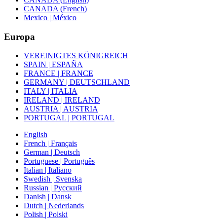
CANADA (French)
Mexico | México
Europa
VEREINIGTES KÖNIGREICH
SPAIN | ESPAÑA
FRANCE | FRANCE
GERMANY | DEUTSCHLAND
ITALY | ITALIA
IRELAND | IRELAND
AUSTRIA | AUSTRIA
PORTUGAL | PORTUGAL
English
French | Français
German | Deutsch
Portuguese | Português
Italian | Italiano
Swedish | Svenska
Russian | Русский
Danish | Dansk
Dutch | Nederlands
Polish | Polski