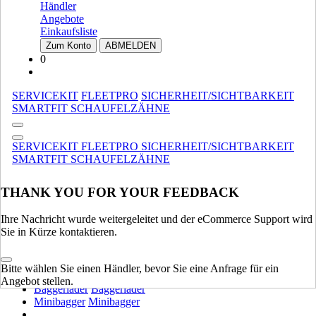
Händler
SCHWERE AUSRÜSTUNG
Angebote
Einkaufsliste
Muldenkipper
Muldenkipper
Zum Konto
ABMELDEN
Raupenbagger
Raupenbagger
0
Motor-Planierer
Motor-Planierer
Bagger Auf Luftreifen
Bagger Auf Luftreifen
SERVICEKIT
FLEETPRO
SICHERHEIT/SICHTBARKEIT
Planierraupen
Planierraupen
SMARTFIT SCHAUFELZÄHNE
Verdichtung
Verdichtung
Radlader
Radlader
SERVICEKIT
FLEETPRO
SICHERHEIT/SICHTBARKEIT
SCHWERE AUSRÜSTUNG
ALLE ANZEIGEN
SMARTFIT SCHAUFELZÄHNE
LEICHTE AUSRÜSTUNG
THANK YOU FOR YOUR FEEDBACK
Kompakt Ketterlader
Kompakt Ketterlader
Gebrauchtstapler
Gebrauchtstapler
Ihre Nachricht wurde weitergeleitet und der eCommerce Support wird
Kompakt-Radlader
Kompakt-Radlader
Sie in Kürze kontaktieren.
Kompaktlader
Kompaktlader
Teleskoplader
Teleskoplader
Bitte wählen Sie einen Händler, bevor Sie eine Anfrage für ein
Loader Traktoren
Loader Traktoren
Angebot stellen.
Baggerlader
Baggerlader
Minibagger
Minibagger