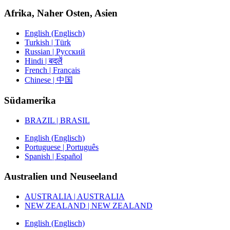
Afrika, Naher Osten, Asien
English (Englisch)
Turkish | Türk
Russian | Русский
Hindi | बदलें
French | Français
Chinese | 中国
Südamerika
BRAZIL | BRASIL
English (Englisch)
Portuguese | Português
Spanish | Español
Australien und Neuseeland
AUSTRALIA | AUSTRALIA
NEW ZEALAND | NEW ZEALAND
English (Englisch)