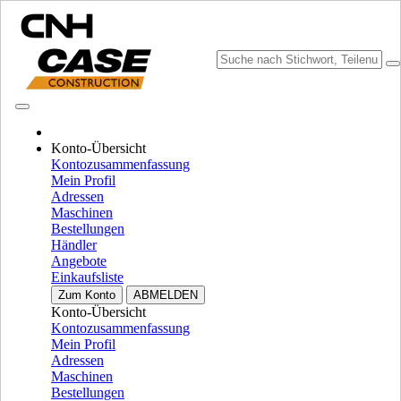
Konto-Übersicht
Marke wählen
Kontozusammenfassung
Menü schließen
Mein Profil
Adressen
AUSSTATTUNG
Maschinen
Bestellungen
AUSSTATTUNG
ALL AUSSTATTUNG
Händler
Angebote
MOTOREN
Einkaufsliste
Fpt
Fpt
Zum Konto
ABMELDEN
Ism
Ism
Konto-Übersicht
Kontozusammenfassung
Yanmar
Yanmar
Mein Profil
Isuzu
Isuzu
Adressen
Maschinen
MOTOREN
ALLE ANZEIGEN
Bestellungen