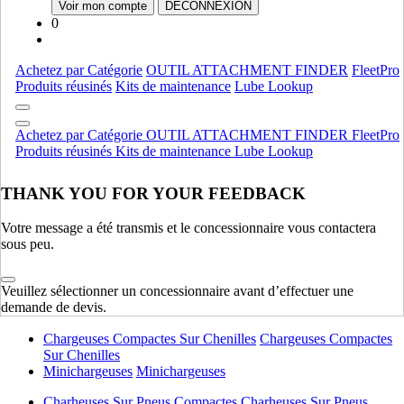
Voir mon compte
DÉCONNEXION
0
Moteur
Bsd
Bsd
Achetez par Catégorie
OUTIL ATTACHMENT FINDER
FleetPro
Ford
Ford
Produits réusinés
Kits de maintenance
Lube Lookup
Deutz
Deutz
Moteur
AFFICHER TOUT
Achetez par Catégorie
OUTIL ATTACHMENT FINDER
FleetPro
Produits réusinés
Kits de maintenance
Lube Lookup
Équipement lourd
THANK YOU FOR YOUR FEEDBACK
Compactage
Compactage
Pelles Sur Chenilles
Pelles Sur Chenilles
Votre message a été transmis et le concessionnaire vous contactera
Bouteurs Sur Chenilles
Bouteurs Sur Chenilles
sous peu.
Équipement lourd
AFFICHER TOUT
Veuillez sélectionner un concessionnaire avant d’effectuer une
demande de devis.
Équipement léger
Chargeuses Compactes Sur Chenilles
Chargeuses Compactes
Sur Chenilles
Minichargeuses
Minichargeuses
Charheuses Sur Pneus Compactes
Charheuses Sur Pneus