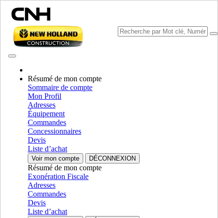
Résumé de mon compte
Sommaire de compte
Mon Profil
Sélectionner marque
Adresses
Fermer le Menu
Équipement
Commandes
ÉQUIPEMENT
Concessionnaires
Devis
AUTORÉPARATION
Liste d’achat
Voir mon compte
DÉCONNEXION
ÉQUIPEMENT
ALL ÉQUIPEMENT
Résumé de mon compte
Exonération Fiscale
Composants d’entraînement
Adresses
Commandes
Essieux Moteurs
Essieux Moteurs
Devis
Liste d’achat
Composants d’entraînement
AFFICHER TOUT