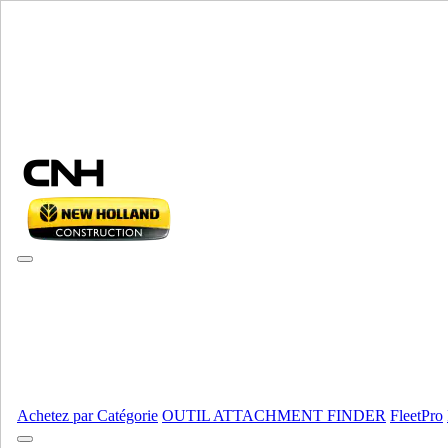
Sélectionner marque
Fermer le Menu
ÉQUIPEMENT
AUTORÉPARATION
ÉQUIPEMENT
ALL ÉQUIPEMENT
Composants d’entraînement
Essieux Moteurs
Essieux Moteurs
Composants d’entraînement
AFFICHER TOUT
Moteur
Achetez par Catégorie
OUTIL ATTACHMENT FINDER
FleetPro
Bsd
Bsd
Ford
Ford