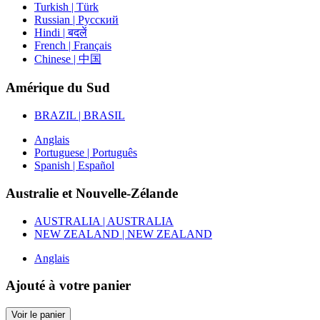
Turkish | Türk
Russian | Русский
Hindi | बदलें
French | Français
Chinese | 中国
Amérique du Sud
BRAZIL | BRASIL
Anglais
Portuguese | Português
Spanish | Español
Australie et Nouvelle-Zélande
AUSTRALIA | AUSTRALIA
NEW ZEALAND | NEW ZEALAND
Anglais
Ajouté à votre panier
Voir le panier