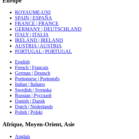
Europe
ROYAUME-UNI
SPAIN | ESPAÑA
FRANCE | FRANCE
GERMANY | DEUTSCHLAND
ITALY | ITALIA
IRELAND | IRELAND
AUSTRIA | AUSTRIA
PORTUGAL | PORTUGAL
English
French | Français
German | Deutsch
Portuguese | Português
Italian | Italiano
Swedish | Svenska
Russian | Русский
Danish | Dansk
Dutch | Nederlands
Polish | Polski
Afrique, Moyen-Orient, Asie
Anglais