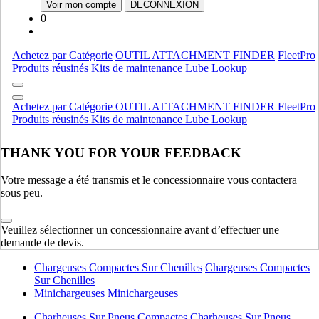
Voir mon compte
DÉCONNEXION
0
Moteur
Bsd
Bsd
Achetez par Catégorie
OUTIL ATTACHMENT FINDER
FleetPro
Ford
Ford
Produits réusinés
Kits de maintenance
Lube Lookup
Deutz
Deutz
Moteur
AFFICHER TOUT
Achetez par Catégorie
OUTIL ATTACHMENT FINDER
FleetPro
Produits réusinés
Kits de maintenance
Lube Lookup
Équipement lourd
THANK YOU FOR YOUR FEEDBACK
Compactage
Compactage
Pelles Sur Chenilles
Pelles Sur Chenilles
Votre message a été transmis et le concessionnaire vous contactera
Bouteurs Sur Chenilles
Bouteurs Sur Chenilles
sous peu.
Équipement lourd
AFFICHER TOUT
Veuillez sélectionner un concessionnaire avant d’effectuer une
demande de devis.
Équipement léger
Chargeuses Compactes Sur Chenilles
Chargeuses Compactes
Sur Chenilles
Minichargeuses
Minichargeuses
Charheuses Sur Pneus Compactes
Charheuses Sur Pneus