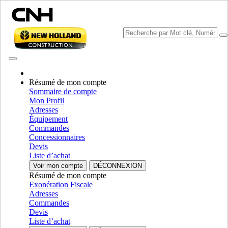
Résumé de mon compte
Sommaire de compte
Mon Profil
Sélectionner marque
Adresses
Fermer le Menu
Équipement
Commandes
ÉQUIPEMENT
Concessionnaires
Devis
AUTORÉPARATION
Liste d’achat
Voir mon compte
DÉCONNEXION
ÉQUIPEMENT
ALL ÉQUIPEMENT
Résumé de mon compte
Exonération Fiscale
Composants d’entraînement
Adresses
Commandes
Essieux Moteurs
Essieux Moteurs
Devis
Liste d’achat
Composants d’entraînement
AFFICHER TOUT