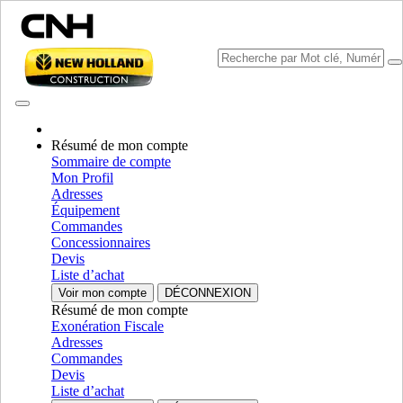
Résumé de mon compte
Sommaire de compte
Mon Profil
Sélectionner marque
Adresses
Fermer le Menu
Équipement
Commandes
ÉQUIPEMENT
Concessionnaires
Devis
AUTORÉPARATION
Liste d’achat
Voir mon compte
DÉCONNEXION
ÉQUIPEMENT
ALL ÉQUIPEMENT
Résumé de mon compte
Exonération Fiscale
Composants d’entraînement
Adresses
Commandes
Essieux Moteurs
Essieux Moteurs
Devis
Liste d’achat
Composants d’entraînement
AFFICHER TOUT