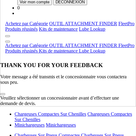
Voir mon compte
DÉCONNEXION
0
Moteur
Bsd
Bsd
Achetez par Catégorie
OUTIL ATTACHMENT FINDER
FleetPro
Ford
Ford
Produits réusinés
Kits de maintenance
Lube Lookup
Deutz
Deutz
Moteur
AFFICHER TOUT
Achetez par Catégorie
OUTIL ATTACHMENT FINDER
FleetPro
Produits réusinés
Kits de maintenance
Lube Lookup
Équipement lourd
THANK YOU FOR YOUR FEEDBACK
Compactage
Compactage
Pelles Sur Chenilles
Pelles Sur Chenilles
Votre message a été transmis et le concessionnaire vous contactera
Bouteurs Sur Chenilles
Bouteurs Sur Chenilles
sous peu.
Équipement lourd
AFFICHER TOUT
Veuillez sélectionner un concessionnaire avant d’effectuer une
demande de devis.
Équipement léger
Chargeuses Compactes Sur Chenilles
Chargeuses Compactes
Sur Chenilles
Minichargeuses
Minichargeuses
Charheuses Sur Pneus Compactes
Charheuses Sur Pneus