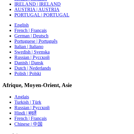
IRELAND | IRELAND
AUSTRIA | AUSTRIA
PORTUGAL | PORTUGAL
English
French | Français
German | Deutsch
Portuguese | Português
Italian | Italiano
Swedish | Svenska
Russian | Русский
Danish | Dansk
Dutch | Nederlands
Polish | Polski
Afrique, Moyen-Orient, Asie
Anglais
Turkish | Türk
Russian | Русский
Hindi | बदलें
French | Français
Chinese | 中国