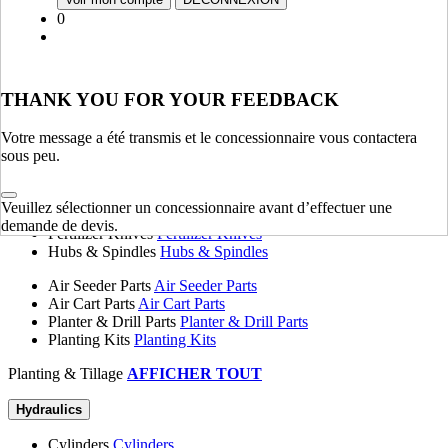
Fenders, Hoods & Sheet Metal
Fenders, Hoods & Sheet
0
Metal
Springs
Springs
Tanks
Tanks
Flange Plates
Flange Plates
THANK YOU FOR YOUR FEEDBACK
Chassis & Frame
AFFICHER TOUT
Votre message a été transmis et le concessionnaire vous contactera
sous peu.
Planting & Tillage
Disk Blades
Disk Blades
Veuillez sélectionner un concessionnaire avant d’effectuer une
Harrows
Harrows
demande de devis.
Fertilizer Knives
Fertilizer Knives
Hubs & Spindles
Hubs & Spindles
Air Seeder Parts
Air Seeder Parts
Air Cart Parts
Air Cart Parts
Planter & Drill Parts
Planter & Drill Parts
Planting Kits
Planting Kits
Planting & Tillage
AFFICHER TOUT
Hydraulics
Cylinders
Cylinders