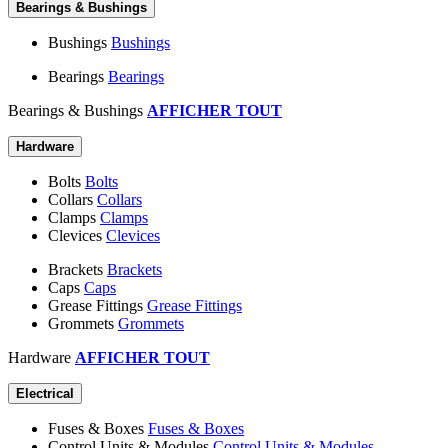
Bearings & Bushings
Bushings
Bushings
Bearings
Bearings
Bearings & Bushings
AFFICHER TOUT
Hardware
Bolts
Bolts
Collars
Collars
Clamps
Clamps
Clevices
Clevices
Brackets
Brackets
Caps
Caps
Grease Fittings
Grease Fittings
Grommets
Grommets
Hardware
AFFICHER TOUT
Electrical
Fuses & Boxes
Fuses & Boxes
Control Units & Modules
Control Units & Modules