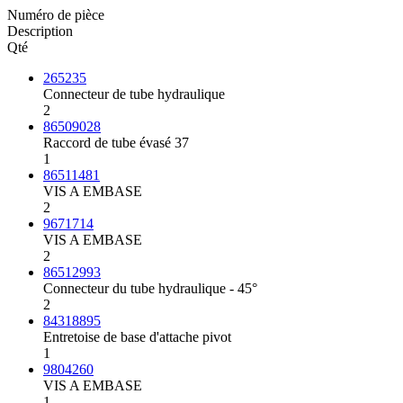
Numéro de pièce
Description
Qté
265235
Connecteur de tube hydraulique
2
86509028
Raccord de tube évasé 37
1
86511481
VIS A EMBASE
2
9671714
VIS A EMBASE
2
86512993
Connecteur du tube hydraulique - 45°
2
84318895
Entretoise de base d'attache pivot
1
9804260
VIS A EMBASE
1