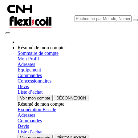
Résumé de mon compte
Sommaire de compte
Mon Profil
Sélectionner marque
Adresses
Fermer le Menu
Équipement
Commandes
CATÉGORIES
Concessionnaires
EQUIPMENT
Devis
Liste d’achat
AUTORÉPARATION
Voir mon compte
DÉCONNEXION
Résumé de mon compte
CATÉGORIES
ALL CATÉGORIES
Exonération Fiscale
Adresses
Chassis & Frame
Commandes
Devis
Frame & Structural
Frame & Structural
Liste d’achat
Chassis
Chassis
Voir mon compte
DÉCONNEXION