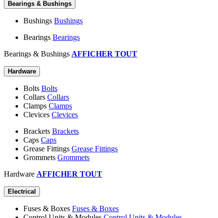
Bearings & Bushings
Bushings
Bushings
Bearings
Bearings
Bearings & Bushings
AFFICHER TOUT
Hardware
Bolts
Bolts
Collars
Collars
Clamps
Clamps
Clevices
Clevices
Brackets
Brackets
Caps
Caps
Grease Fittings
Grease Fittings
Grommets
Grommets
Hardware
AFFICHER TOUT
Electrical
Fuses & Boxes
Fuses & Boxes
Control Units & Modules
Control Units & Modules