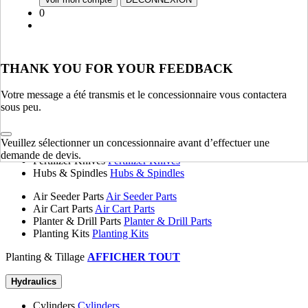
Fenders, Hoods & Sheet Metal
Fenders, Hoods & Sheet
0
Metal
Springs
Springs
Tanks
Tanks
Flange Plates
Flange Plates
THANK YOU FOR YOUR FEEDBACK
Chassis & Frame
AFFICHER TOUT
Votre message a été transmis et le concessionnaire vous contactera
sous peu.
Planting & Tillage
Disk Blades
Disk Blades
Veuillez sélectionner un concessionnaire avant d’effectuer une
Harrows
Harrows
demande de devis.
Fertilizer Knives
Fertilizer Knives
Hubs & Spindles
Hubs & Spindles
Air Seeder Parts
Air Seeder Parts
Air Cart Parts
Air Cart Parts
Planter & Drill Parts
Planter & Drill Parts
Planting Kits
Planting Kits
Planting & Tillage
AFFICHER TOUT
Hydraulics
Cylinders
Cylinders