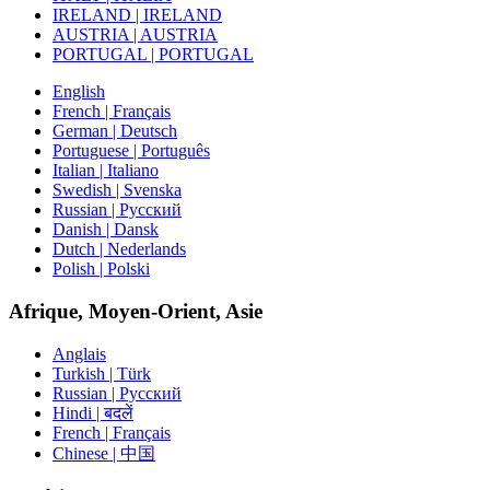
IRELAND | IRELAND
AUSTRIA | AUSTRIA
PORTUGAL | PORTUGAL
English
French | Français
German | Deutsch
Portuguese | Português
Italian | Italiano
Swedish | Svenska
Russian | Русский
Danish | Dansk
Dutch | Nederlands
Polish | Polski
Afrique, Moyen-Orient, Asie
Anglais
Turkish | Türk
Russian | Русский
Hindi | बदलें
French | Français
Chinese | 中国