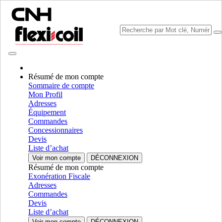
Résumé de mon compte
Sommaire de compte
Mon Profil
Sélectionner marque
Adresses
Fermer le Menu
Équipement
Commandes
CATÉGORIES
Concessionnaires
EQUIPMENT
Devis
Liste d’achat
AUTORÉPARATION
Voir mon compte
DÉCONNEXION
Résumé de mon compte
CATÉGORIES
ALL CATÉGORIES
Exonération Fiscale
Adresses
Chassis & Frame
Commandes
Devis
Frame & Structural
Frame & Structural
Liste d’achat
Chassis
Chassis
Voir mon compte
DÉCONNEXION