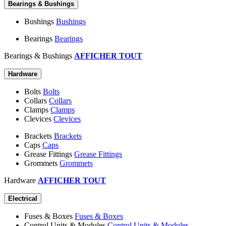
Bearings & Bushings
Bushings
Bushings
Bearings
Bearings
Bearings & Bushings
AFFICHER TOUT
Hardware
Bolts
Bolts
Collars
Collars
Clamps
Clamps
Clevices
Clevices
Brackets
Brackets
Caps
Caps
Grease Fittings
Grease Fittings
Grommets
Grommets
Hardware
AFFICHER TOUT
Electrical
Fuses & Boxes
Fuses & Boxes
Control Units & Modules
Control Units & Modules