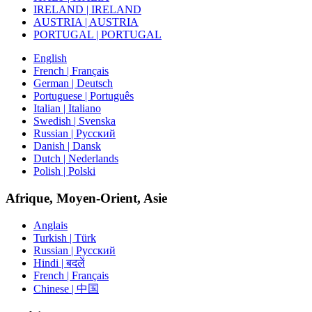
IRELAND | IRELAND
AUSTRIA | AUSTRIA
PORTUGAL | PORTUGAL
English
French | Français
German | Deutsch
Portuguese | Português
Italian | Italiano
Swedish | Svenska
Russian | Русский
Danish | Dansk
Dutch | Nederlands
Polish | Polski
Afrique, Moyen-Orient, Asie
Anglais
Turkish | Türk
Russian | Русский
Hindi | बदलें
French | Français
Chinese | 中国