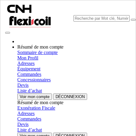
Résumé de mon compte
Sommaire de compte
Mon Profil
Sélectionner marque
Adresses
Fermer le Menu
Équipement
Commandes
CATÉGORIES
Concessionnaires
EQUIPMENT
Devis
Liste d’achat
AUTORÉPARATION
Voir mon compte
DÉCONNEXION
Résumé de mon compte
CATÉGORIES
ALL CATÉGORIES
Exonération Fiscale
Adresses
Chassis & Frame
Commandes
Devis
Frame & Structural
Frame & Structural
Liste d’achat
Chassis
Chassis
Voir mon compte
DÉCONNEXION