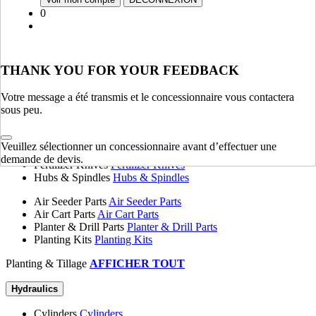
Fenders, Hoods & Sheet Metal
Fenders, Hoods & Sheet
0
Metal
Springs
Springs
Tanks
Tanks
Flange Plates
Flange Plates
THANK YOU FOR YOUR FEEDBACK
Chassis & Frame
AFFICHER TOUT
Votre message a été transmis et le concessionnaire vous contactera
sous peu.
Planting & Tillage
Disk Blades
Disk Blades
Veuillez sélectionner un concessionnaire avant d’effectuer une
Harrows
Harrows
demande de devis.
Fertilizer Knives
Fertilizer Knives
Hubs & Spindles
Hubs & Spindles
Air Seeder Parts
Air Seeder Parts
Air Cart Parts
Air Cart Parts
Planter & Drill Parts
Planter & Drill Parts
Planting Kits
Planting Kits
Planting & Tillage
AFFICHER TOUT
Hydraulics
Cylinders
Cylinders