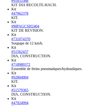
#91853368
KIT DIA RECOLTE-HACH.
Kit
#47962378
KIT.
Kit
#MPAGCSH2404
KIT DE REVISION.
Kit
#731074370
Soupape de 12 km/h.
Kit
#51562437
DIA, CONSTRUCTION.
Kit
#718989372
Ensemble de freins pneumatiques/hydrauliques.
Kit
#92804004
KIT.
Kit
#51579365
DIA, CONSTRUCTION.
Kit
#47924994