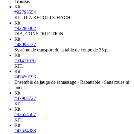
Trousse.
Kit
#92798554
KIT DIA RECOLTE-HACH.
Kit
#92286302
DIA, CONSTRUCTION.
Kit
#48093137
Système de transport de la table de coupe de 35 pi.
Kit
#51411070
KIT.
Kit
#47459193
Ensemble de jauge de ramassage - Rabattable - Sans roues ni
pneus.
Kit
#47968727
KIT.
Kit
#92654567
KIT.
Kit
#47524388