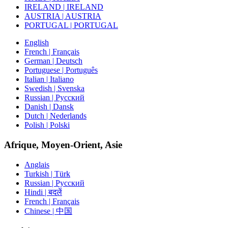
IRELAND | IRELAND
AUSTRIA | AUSTRIA
PORTUGAL | PORTUGAL
English
French | Français
German | Deutsch
Portuguese | Português
Italian | Italiano
Swedish | Svenska
Russian | Русский
Danish | Dansk
Dutch | Nederlands
Polish | Polski
Afrique, Moyen-Orient, Asie
Anglais
Turkish | Türk
Russian | Русский
Hindi | बदलें
French | Français
Chinese | 中国