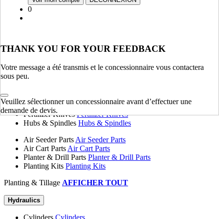
Fenders, Hoods & Sheet Metal
Fenders, Hoods & Sheet
0
Metal
Springs
Springs
Tanks
Tanks
Flange Plates
Flange Plates
THANK YOU FOR YOUR FEEDBACK
Chassis & Frame
AFFICHER TOUT
Votre message a été transmis et le concessionnaire vous contactera
sous peu.
Planting & Tillage
Disk Blades
Disk Blades
Veuillez sélectionner un concessionnaire avant d’effectuer une
Harrows
Harrows
demande de devis.
Fertilizer Knives
Fertilizer Knives
Hubs & Spindles
Hubs & Spindles
Air Seeder Parts
Air Seeder Parts
Air Cart Parts
Air Cart Parts
Planter & Drill Parts
Planter & Drill Parts
Planting Kits
Planting Kits
Planting & Tillage
AFFICHER TOUT
Hydraulics
Cylinders
Cylinders