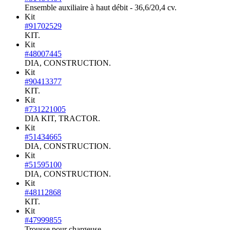
Ensemble auxiliaire à haut débit - 36,6/20,4 cv.
Kit
#91702529
KIT.
Kit
#48007445
DIA, CONSTRUCTION.
Kit
#90413377
KIT.
Kit
#731221005
DIA KIT, TRACTOR.
Kit
#51434665
DIA, CONSTRUCTION.
Kit
#51595100
DIA, CONSTRUCTION.
Kit
#48112868
KIT.
Kit
#47999855
Trousse pour chargeuse.