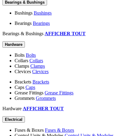
Bearings & Bushings
Bushings
Bushings
Bearings
Bearings
Bearings & Bushings
AFFICHER TOUT
Hardware
Bolts
Bolts
Collars
Collars
Clamps
Clamps
Clevices
Clevices
Brackets
Brackets
Caps
Caps
Grease Fittings
Grease Fittings
Grommets
Grommets
Hardware
AFFICHER TOUT
Electrical
Fuses & Boxes
Fuses & Boxes
Control Units & Modules
Control Units & Modules