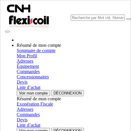
Résumé de mon compte
Sommaire de compte
Mon Profil
Sélectionner marque
Adresses
Fermer le Menu
Équipement
Commandes
CATÉGORIES
Concessionnaires
EQUIPMENT
Devis
Liste d’achat
AUTORÉPARATION
Voir mon compte
DÉCONNEXION
Résumé de mon compte
CATÉGORIES
ALL CATÉGORIES
Exonération Fiscale
Adresses
Chassis & Frame
Commandes
Devis
Frame & Structural
Frame & Structural
Liste d’achat
Chassis
Chassis
Voir mon compte
DÉCONNEXION