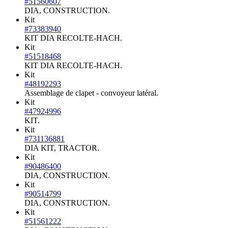
#51560607
DIA, CONSTRUCTION.
Kit
#73383940
KIT DIA RECOLTE-HACH.
Kit
#51518468
KIT DIA RECOLTE-HACH.
Kit
#48192293
Assemblage de clapet - convoyeur latéral.
Kit
#47924996
KIT.
Kit
#731136881
DIA KIT, TRACTOR.
Kit
#90486400
DIA, CONSTRUCTION.
Kit
#90514799
DIA, CONSTRUCTION.
Kit
#51561222