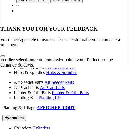
Fenders, Hoods & Sheet Metal
Fenders, Hoods & Sheet
0
Metal
Springs
Springs
Tanks
Tanks
Flange Plates
Flange Plates
THANK YOU FOR YOUR FEEDBACK
Chassis & Frame
AFFICHER TOUT
Votre message a été transmis et le concessionnaire vous contactera
sous peu.
Planting & Tillage
Disk Blades
Disk Blades
Veuillez sélectionner un concessionnaire avant d’effectuer une
Harrows
Harrows
demande de devis.
Fertilizer Knives
Fertilizer Knives
Hubs & Spindles
Hubs & Spindles
Air Seeder Parts
Air Seeder Parts
Air Cart Parts
Air Cart Parts
Planter & Drill Parts
Planter & Drill Parts
Planting Kits
Planting Kits
Planting & Tillage
AFFICHER TOUT
Hydraulics
Cylinders
Cylinders