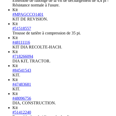
Ensemble de rallonge de la vis de déchargement de 4,4 pi -
Résistance normale à l'usure.
Kit
#MPAGCCO1401
KIT DE REVISION.
Kit
#51518557
Trousse de tarière à compression de 35 pi.
Kit
#48111116
KIT DIA RECOLTE-HACH.
Kit
#718266094
DIA KIT, TRACTOR.
Kit
#84541543
KIT.
Kit
#47483681
KIT.
Kit
#48096756
DIA, CONSTRUCTION.
Kit
#51412240