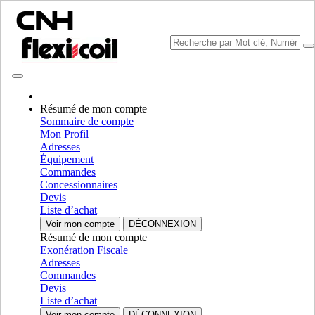
Résumé de mon compte
Sommaire de compte
Mon Profil
Sélectionner marque
Adresses
Fermer le Menu
Équipement
Commandes
CATÉGORIES
Concessionnaires
EQUIPMENT
Devis
Liste d’achat
AUTORÉPARATION
Voir mon compte
DÉCONNEXION
Résumé de mon compte
CATÉGORIES
ALL CATÉGORIES
Exonération Fiscale
Adresses
Chassis & Frame
Commandes
Devis
Frame & Structural
Frame & Structural
Liste d’achat
Chassis
Chassis
Voir mon compte
DÉCONNEXION