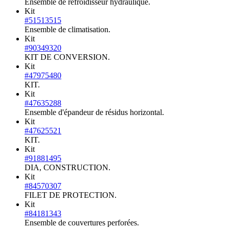
Ensemble de refroidisseur hydraulique.
Kit
#51513515
Ensemble de climatisation.
Kit
#90349320
KIT DE CONVERSION.
Kit
#47975480
KIT.
Kit
#47635288
Ensemble d'épandeur de résidus horizontal.
Kit
#47625521
KIT.
Kit
#91881495
DIA, CONSTRUCTION.
Kit
#84570307
FILET DE PROTECTION.
Kit
#84181343
Ensemble de couvertures perforées.