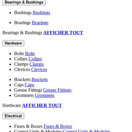
Bearings & Bushings
Bushings
Bushings
Bearings
Bearings
Bearings & Bushings
AFFICHER TOUT
Hardware
Bolts
Bolts
Collars
Collars
Clamps
Clamps
Clevices
Clevices
Brackets
Brackets
Caps
Caps
Grease Fittings
Grease Fittings
Grommets
Grommets
Hardware
AFFICHER TOUT
Electrical
Fuses & Boxes
Fuses & Boxes
Control Units & Modules
Control Units & Modules