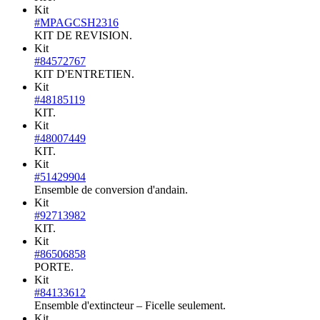
Kit
#MPAGCSH2316
KIT DE REVISION.
Kit
#84572767
KIT D'ENTRETIEN.
Kit
#48185119
KIT.
Kit
#48007449
KIT.
Kit
#51429904
Ensemble de conversion d'andain.
Kit
#92713982
KIT.
Kit
#86506858
PORTE.
Kit
#84133612
Ensemble d'extincteur – Ficelle seulement.
Kit