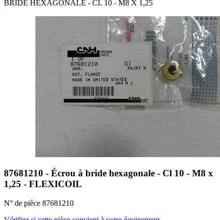
BRIDE HEXAGONALE - CL 10 - M8 X 1,25
87681210 - Écrou à bride hexagonale - Cl 10 - M8 x
1,25 - FLEXICOIL
N° de pièce 87681210
Vérifiez si cette pièce convient à votre équipement