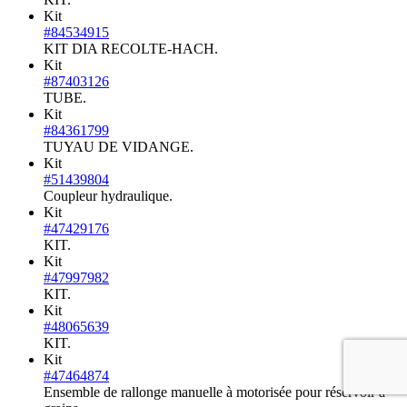
Kit
#84534915
KIT DIA RECOLTE-HACH.
Kit
#87403126
TUBE.
Kit
#84361799
TUYAU DE VIDANGE.
Kit
#51439804
Coupleur hydraulique.
Kit
#47429176
KIT.
Kit
#47997982
KIT.
Kit
#48065639
KIT.
Kit
#47464874
Ensemble de rallonge manuelle à motorisée pour réservoir à