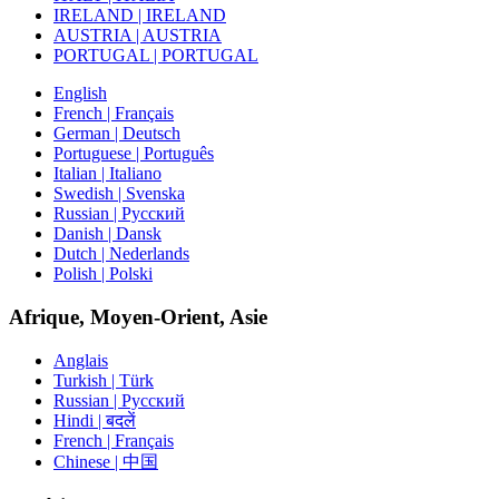
IRELAND | IRELAND
AUSTRIA | AUSTRIA
PORTUGAL | PORTUGAL
English
French | Français
German | Deutsch
Portuguese | Português
Italian | Italiano
Swedish | Svenska
Russian | Русский
Danish | Dansk
Dutch | Nederlands
Polish | Polski
Afrique, Moyen-Orient, Asie
Anglais
Turkish | Türk
Russian | Русский
Hindi | बदलें
French | Français
Chinese | 中国