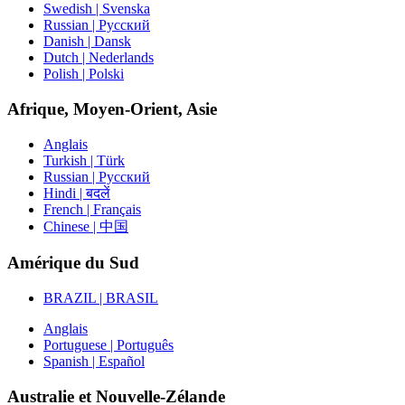
Swedish | Svenska
Russian | Русский
Danish | Dansk
Dutch | Nederlands
Polish | Polski
Afrique, Moyen-Orient, Asie
Anglais
Turkish | Türk
Russian | Русский
Hindi | बदलें
French | Français
Chinese | 中国
Amérique du Sud
BRAZIL | BRASIL
Anglais
Portuguese | Português
Spanish | Español
Australie et Nouvelle-Zélande