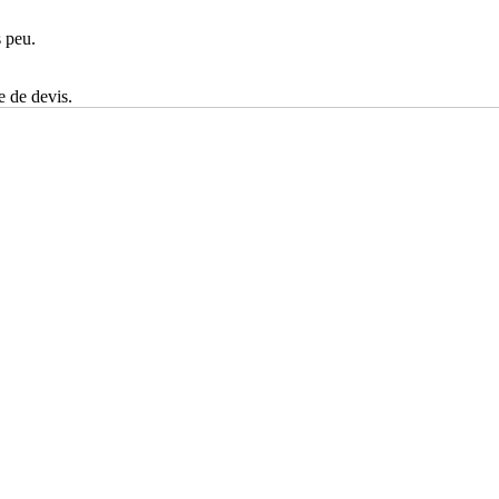
s peu.
e de devis.