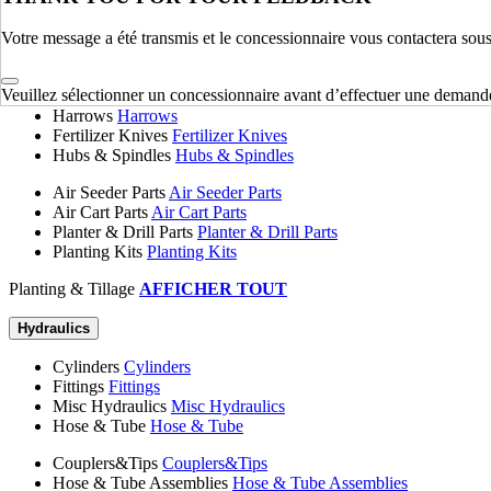
Chassis & Frame
AFFICHER TOUT
Votre message a été transmis et le concessionnaire vous contactera sou
Planting & Tillage
Veuillez sélectionner un concessionnaire avant d’effectuer une demand
Disk Blades
Disk Blades
Harrows
Harrows
Fertilizer Knives
Fertilizer Knives
Hubs & Spindles
Hubs & Spindles
Air Seeder Parts
Air Seeder Parts
Air Cart Parts
Air Cart Parts
Planter & Drill Parts
Planter & Drill Parts
Planting Kits
Planting Kits
Planting & Tillage
AFFICHER TOUT
Hydraulics
Cylinders
Cylinders
Fittings
Fittings
Misc Hydraulics
Misc Hydraulics
Hose & Tube
Hose & Tube
Couplers&Tips
Couplers&Tips
Hose & Tube Assemblies
Hose & Tube Assemblies