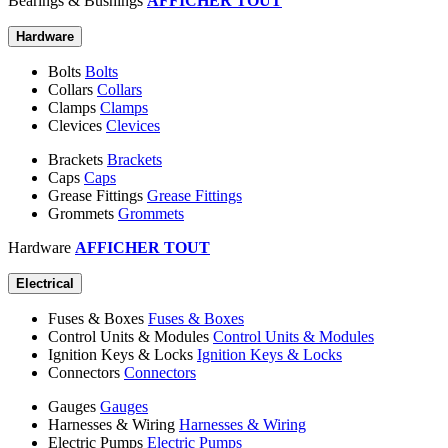
Bearings & Bushings
AFFICHER TOUT
Hardware
Bolts
Bolts
Collars
Collars
Clamps
Clamps
Clevices
Clevices
Brackets
Brackets
Caps
Caps
Grease Fittings
Grease Fittings
Grommets
Grommets
Hardware
AFFICHER TOUT
Electrical
Fuses & Boxes
Fuses & Boxes
Control Units & Modules
Control Units & Modules
Ignition Keys & Locks
Ignition Keys & Locks
Connectors
Connectors
Gauges
Gauges
Harnesses & Wiring
Harnesses & Wiring
Electric Pumps
Electric Pumps