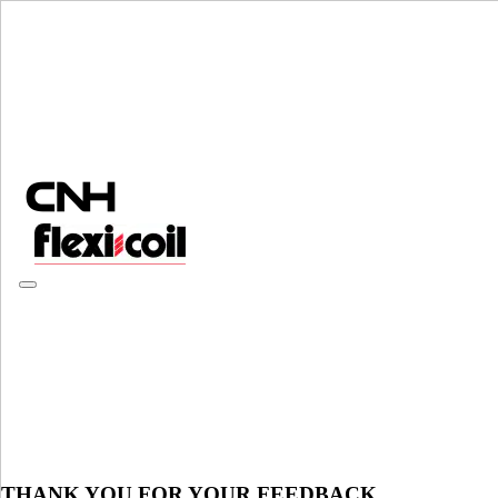
Sélectionner marque
Fermer le Menu
CATÉGORIES
EQUIPMENT
AUTORÉPARATION
CATÉGORIES
ALL CATÉGORIES
Chassis & Frame
Frame & Structural
Frame & Structural
Chassis
Chassis
Fenders, Hoods & Sheet Metal
Fenders, Hoods & Sheet Metal
Springs
Springs
Tanks
Tanks
Flange Plates
Flange Plates
THANK YOU FOR YOUR FEEDBACK