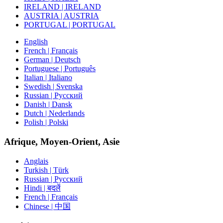
IRELAND | IRELAND
AUSTRIA | AUSTRIA
PORTUGAL | PORTUGAL
English
French | Français
German | Deutsch
Portuguese | Português
Italian | Italiano
Swedish | Svenska
Russian | Русский
Danish | Dansk
Dutch | Nederlands
Polish | Polski
Afrique, Moyen-Orient, Asie
Anglais
Turkish | Türk
Russian | Русский
Hindi | बदलें
French | Français
Chinese | 中国