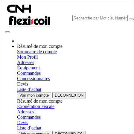
Résumé de mon compte
Sommaire de compte
Mon Profil
Sélectionner marque
Adresses
Fermer le Menu
Équipement
Commandes
CATÉGORIES
Concessionnaires
EQUIPMENT
Devis
Liste d’achat
AUTORÉPARATION
Voir mon compte
DÉCONNEXION
Résumé de mon compte
CATÉGORIES
ALL CATÉGORIES
Exonération Fiscale
Adresses
Chassis & Frame
Commandes
Devis
Frame & Structural
Frame & Structural
Liste d’achat
Chassis
Chassis
Voir mon compte
DÉCONNEXION