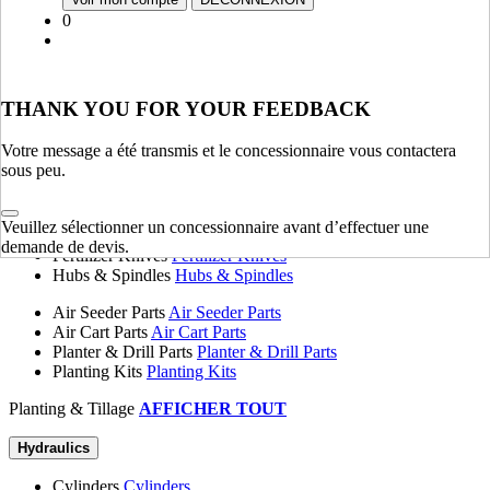
Fenders, Hoods & Sheet Metal
Fenders, Hoods & Sheet
0
Metal
Springs
Springs
Tanks
Tanks
Flange Plates
Flange Plates
THANK YOU FOR YOUR FEEDBACK
Chassis & Frame
AFFICHER TOUT
Votre message a été transmis et le concessionnaire vous contactera
sous peu.
Planting & Tillage
Disk Blades
Disk Blades
Veuillez sélectionner un concessionnaire avant d’effectuer une
Harrows
Harrows
demande de devis.
Fertilizer Knives
Fertilizer Knives
Hubs & Spindles
Hubs & Spindles
Air Seeder Parts
Air Seeder Parts
Air Cart Parts
Air Cart Parts
Planter & Drill Parts
Planter & Drill Parts
Planting Kits
Planting Kits
Planting & Tillage
AFFICHER TOUT
Hydraulics
Cylinders
Cylinders