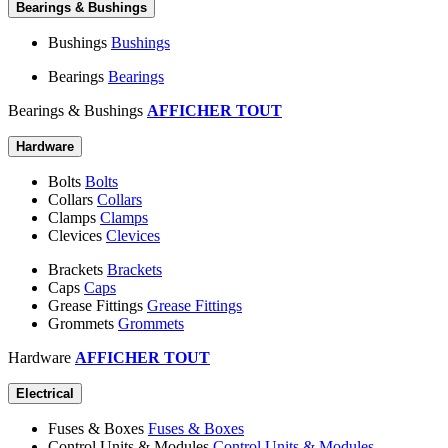
Bearings & Bushings
Bushings
Bushings
Bearings
Bearings
Bearings & Bushings
AFFICHER TOUT
Hardware
Bolts
Bolts
Collars
Collars
Clamps
Clamps
Clevices
Clevices
Brackets
Brackets
Caps
Caps
Grease Fittings
Grease Fittings
Grommets
Grommets
Hardware
AFFICHER TOUT
Electrical
Fuses & Boxes
Fuses & Boxes
Control Units & Modules
Control Units & Modules