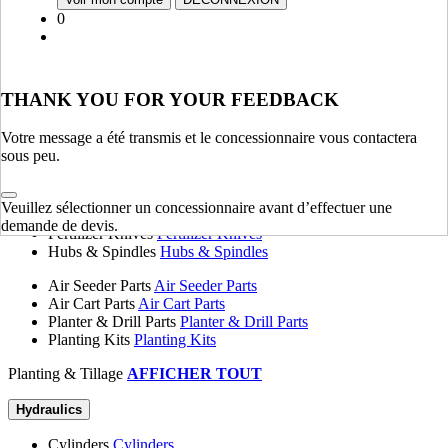
Fenders, Hoods & Sheet Metal
Fenders, Hoods & Sheet
0
Metal
Springs
Springs
Tanks
Tanks
Flange Plates
Flange Plates
THANK YOU FOR YOUR FEEDBACK
Chassis & Frame
AFFICHER TOUT
Votre message a été transmis et le concessionnaire vous contactera
sous peu.
Planting & Tillage
Disk Blades
Disk Blades
Veuillez sélectionner un concessionnaire avant d’effectuer une
Harrows
Harrows
demande de devis.
Fertilizer Knives
Fertilizer Knives
Hubs & Spindles
Hubs & Spindles
Air Seeder Parts
Air Seeder Parts
Air Cart Parts
Air Cart Parts
Planter & Drill Parts
Planter & Drill Parts
Planting Kits
Planting Kits
Planting & Tillage
AFFICHER TOUT
Hydraulics
Cylinders
Cylinders