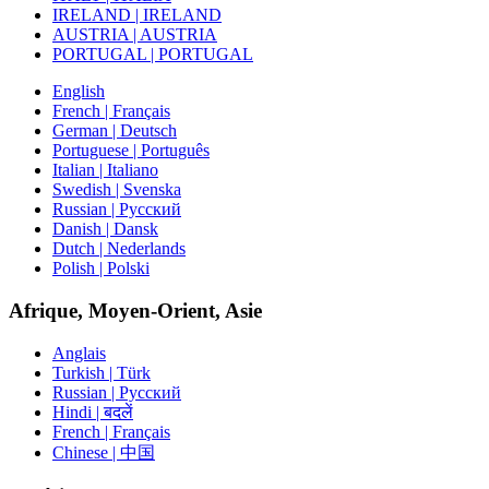
IRELAND | IRELAND
AUSTRIA | AUSTRIA
PORTUGAL | PORTUGAL
English
French | Français
German | Deutsch
Portuguese | Português
Italian | Italiano
Swedish | Svenska
Russian | Русский
Danish | Dansk
Dutch | Nederlands
Polish | Polski
Afrique, Moyen-Orient, Asie
Anglais
Turkish | Türk
Russian | Русский
Hindi | बदलें
French | Français
Chinese | 中国