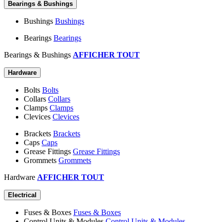
Bearings & Bushings
Bushings
Bushings
Bearings
Bearings
Bearings & Bushings
AFFICHER TOUT
Hardware
Bolts
Bolts
Collars
Collars
Clamps
Clamps
Clevices
Clevices
Brackets
Brackets
Caps
Caps
Grease Fittings
Grease Fittings
Grommets
Grommets
Hardware
AFFICHER TOUT
Electrical
Fuses & Boxes
Fuses & Boxes
Control Units & Modules
Control Units & Modules