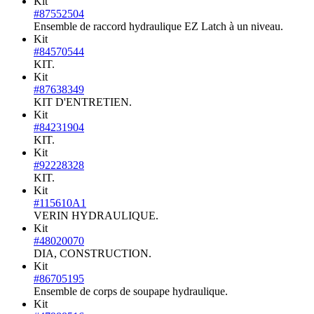
Kit
#87552504
Ensemble de raccord hydraulique EZ Latch à un niveau.
Kit
#84570544
KIT.
Kit
#87638349
KIT D'ENTRETIEN.
Kit
#84231904
KIT.
Kit
#92228328
KIT.
Kit
#115610A1
VERIN HYDRAULIQUE.
Kit
#48020070
DIA, CONSTRUCTION.
Kit
#86705195
Ensemble de corps de soupape hydraulique.
Kit