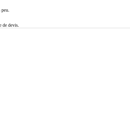
s peu.
e de devis.