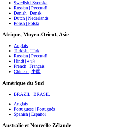
Swedish | Svenska
Russian | Русский
Danish | Dansk
Dutch | Nederlands
Polish | Polski
Afrique, Moyen-Orient, Asie
Anglais
Turkish | Türk
Russian | Русский
Hindi | बदलें
French | Français
Chinese | 中国
Amérique du Sud
BRAZIL | BRASIL
Anglais
Portuguese | Português
Spanish | Español
Australie et Nouvelle-Zélande