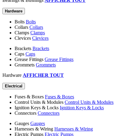
Bearings & Bushings
AFFICHER TOUT
Hardware
Bolts
Bolts
Collars
Collars
Clamps
Clamps
Clevices
Clevices
Brackets
Brackets
Caps
Caps
Grease Fittings
Grease Fittings
Grommets
Grommets
Hardware
AFFICHER TOUT
Electrical
Fuses & Boxes
Fuses & Boxes
Control Units & Modules
Control Units & Modules
Ignition Keys & Locks
Ignition Keys & Locks
Connectors
Connectors
Gauges
Gauges
Harnesses & Wiring
Harnesses & Wiring
Electric Pumps
Electric Pumps