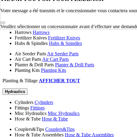
Chassis & Frame
AFFICHER TOUT
Votre message a été transmis et le concessionnaire vous contactera sou
Planting & Tillage
Veuillez sélectionner un concessionnaire avant d’effectuer une demand
Disk Blades
Disk Blades
Harrows
Harrows
Fertilizer Knives
Fertilizer Knives
Hubs & Spindles
Hubs & Spindles
Air Seeder Parts
Air Seeder Parts
Air Cart Parts
Air Cart Parts
Planter & Drill Parts
Planter & Drill Parts
Planting Kits
Planting Kits
Planting & Tillage
AFFICHER TOUT
Hydraulics
Cylinders
Cylinders
Fittings
Fittings
Misc Hydraulics
Misc Hydraulics
Hose & Tube
Hose & Tube
Couplers&Tips
Couplers&Tips
Hose & Tube Assemblies
Hose & Tube Assemblies