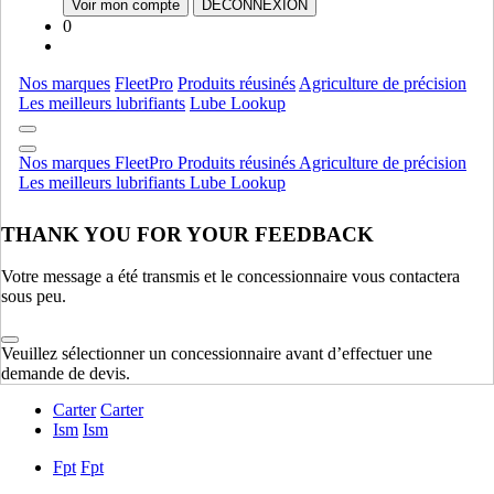
Voir mon compte
DÉCONNEXION
Ramasseuses-presses
AFFICHER TOUT
0
Produits commerciaux
Nos marques
FleetPro
Produits réusinés
Agriculture de précision
Accessoires
Accessoires
Les meilleurs lubrifiants
Lube Lookup
Produits commerciaux
AFFICHER TOUT
Nos marques
FleetPro
Produits réusinés
Agriculture de précision
Équipement de production de culture
Les meilleurs lubrifiants
Lube Lookup
Chariots D'air
Chariots D'air
THANK YOU FOR YOUR FEEDBACK
Equipment De Plantation Et Ensemencement
Equipment De
Plantation Et Ensemencement
Votre message a été transmis et le concessionnaire vous contactera
Matériel D'application
Matériel D'application
sous peu.
Équipement de production de culture
AFFICHER TOUT
Veuillez sélectionner un concessionnaire avant d’effectuer une
Moteur
demande de devis.
Carter
Carter
Ism
Ism
Fpt
Fpt