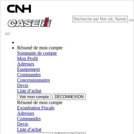
Résumé de mon compte
Sommaire de compte
Mon Profil
Sélectionner marque
Adresses
Fermer le Menu
Équipement
Commandes
ÉQUIPEMENT
Concessionnaires
Devis
AUTORÉPARATION
Liste d’achat
Voir mon compte
DÉCONNEXION
ÉQUIPEMENT
ALL ÉQUIPEMENT
Résumé de mon compte
Exonération Fiscale
Ramasseuses-presses
Adresses
Commandes
Presse À Balle Rondes
Presse À Balle Rondes
Devis
Liste d’achat
Presses A Balles Carrees
Presses A Balles Carrees