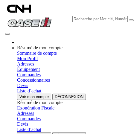
Résumé de mon compte
Sommaire de compte
Mon Profil
Sélectionner marque
Adresses
Fermer le Menu
Équipement
Commandes
ÉQUIPEMENT
Concessionnaires
Devis
AUTORÉPARATION
Liste d’achat
Voir mon compte
DÉCONNEXION
ÉQUIPEMENT
ALL ÉQUIPEMENT
Résumé de mon compte
Exonération Fiscale
Ramasseuses-presses
Adresses
Commandes
Presse À Balle Rondes
Presse À Balle Rondes
Devis
Liste d’achat
Presses A Balles Carrees
Presses A Balles Carrees