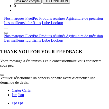
Voir mon compte
DÉCONNEXION
Ramasseuses-presses
AFFICHER TOUT
0
Produits commerciaux
Nos marques
FleetPro
Produits réusinés
Agriculture de précision
Accessoires
Accessoires
Les meilleurs lubrifiants
Lube Lookup
Produits commerciaux
AFFICHER TOUT
Nos marques
FleetPro
Produits réusinés
Agriculture de précision
Équipement de production de culture
Les meilleurs lubrifiants
Lube Lookup
Chariots D'air
Chariots D'air
THANK YOU FOR YOUR FEEDBACK
Equipment De Plantation Et Ensemencement
Equipment De
Plantation Et Ensemencement
Votre message a été transmis et le concessionnaire vous contactera
Matériel D'application
Matériel D'application
sous peu.
Équipement de production de culture
AFFICHER TOUT
Veuillez sélectionner un concessionnaire avant d’effectuer une
Moteur
demande de devis.
Carter
Carter
Ism
Ism
Fpt
Fpt