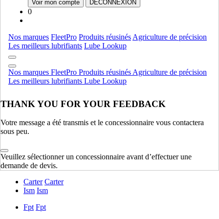
Voir mon compte
DÉCONNEXION
Ramasseuses-presses
AFFICHER TOUT
0
Produits commerciaux
Nos marques
FleetPro
Produits réusinés
Agriculture de précision
Accessoires
Accessoires
Les meilleurs lubrifiants
Lube Lookup
Produits commerciaux
AFFICHER TOUT
Nos marques
FleetPro
Produits réusinés
Agriculture de précision
Équipement de production de culture
Les meilleurs lubrifiants
Lube Lookup
Chariots D'air
Chariots D'air
THANK YOU FOR YOUR FEEDBACK
Equipment De Plantation Et Ensemencement
Equipment De
Plantation Et Ensemencement
Votre message a été transmis et le concessionnaire vous contactera
Matériel D'application
Matériel D'application
sous peu.
Équipement de production de culture
AFFICHER TOUT
Veuillez sélectionner un concessionnaire avant d’effectuer une
Moteur
demande de devis.
Carter
Carter
Ism
Ism
Fpt
Fpt