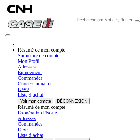
Résumé de mon compte
Sommaire de compte
Mon Profil
Sélectionner marque
Adresses
Fermer le Menu
Équipement
Commandes
ÉQUIPEMENT
Concessionnaires
Devis
AUTORÉPARATION
Liste d’achat
Voir mon compte
DÉCONNEXION
ÉQUIPEMENT
ALL ÉQUIPEMENT
Résumé de mon compte
Exonération Fiscale
Ramasseuses-presses
Adresses
Commandes
Presse À Balle Rondes
Presse À Balle Rondes
Devis
Liste d’achat
Presses A Balles Carrees
Presses A Balles Carrees