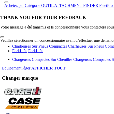
Achetez par Catégorie
OUTIL ATTACHMENT FINDER
FleetPro
Compactage
Compactage
Pelles Sur Chenilles
Pelles Sur Chenilles
THANK YOU FOR YOUR FEEDBACK
Bouteurs Sur Chenilles
Bouteurs Sur Chenilles
Votre message a été transmis et le concessionnaire vous contactera sou
Équipement lourd
AFFICHER TOUT
Équipement léger
Veuillez sélectionner un concessionnaire avant d’effectuer une demand
Charheuses Sur Pneus Compactes
Charheuses Sur Pneus Comp
ForkLifts
ForkLifts
Chargeuses Compactes Sur Chenilles
Chargeuses Compactes Su
Équipement léger
AFFICHER TOUT
Changer marque