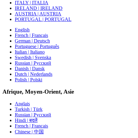
ITALY | ITALIA
IRELAND | IRELAND
AUSTRIA | AUSTRIA
PORTUGAL | PORTUGAL
English
French | Français
German | Deutsch
Portuguese | Português
Italian | Italiano
Swedish | Svenska
Russian | Русский
Danish | Dansk
Dutch | Nederlands
Polish | Polski
Afrique, Moyen-Orient, Asie
Anglais
Turkish | Türk
Russian | Русский
Hindi | बदलें
French | Français
Chinese | 中国