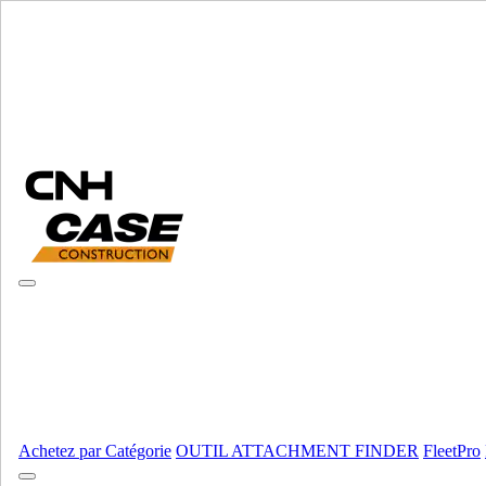
Sélectionner marque
Fermer le Menu
ÉQUIPEMENT
AUTORÉPARATION
ÉQUIPEMENT
ALL ÉQUIPEMENT
Moteur
Carter
Carter
Fpt
Fpt
Fpt
Fpt
Moteur
AFFICHER TOUT
Achetez par Catégorie
OUTIL ATTACHMENT FINDER
FleetPro
Équipement lourd