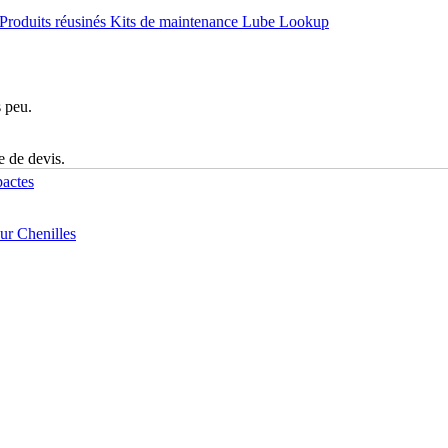
Produits réusinés
Kits de maintenance
Lube Lookup
s peu.
e de devis.
actes
r Chenilles