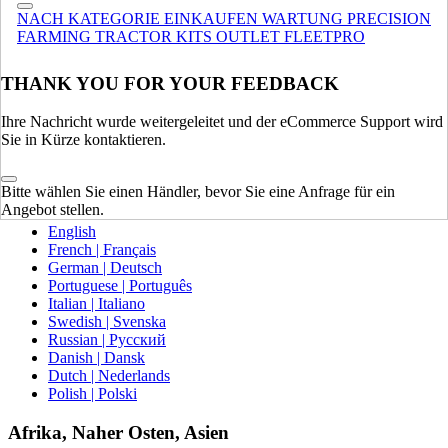
NACH KATEGORIE EINKAUFEN
WARTUNG
PRECISION
Europa
FARMING
TRACTOR KITS
OUTLET
FLEETPRO
VEREINIGTES KÖNIGREICH
THANK YOU FOR YOUR FEEDBACK
SPAIN | ESPAÑA
FRANCE | FRANCE
Ihre Nachricht wurde weitergeleitet und der eCommerce Support wird
GERMANY | DEUTSCHLAND
Sie in Kürze kontaktieren.
ITALY | ITALIA
IRELAND | IRELAND
AUSTRIA | AUSTRIA
Bitte wählen Sie einen Händler, bevor Sie eine Anfrage für ein
PORTUGAL | PORTUGAL
Angebot stellen.
English
French | Français
German | Deutsch
Portuguese | Português
Italian | Italiano
Swedish | Svenska
Russian | Русский
Danish | Dansk
Dutch | Nederlands
Polish | Polski
Afrika, Naher Osten, Asien