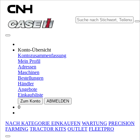
MARKE WÄHLEN
Konto-Übersicht
Kontozusammenfassung
Mein Profil
Adressen
Maschinen
Bestellungen
Händler
Angebote
Einkaufsliste
MARKE UND SPRACHE WÄHLEN
Zum Konto
ABMELDEN
0
Nordamerika
USA
NACH KATEGORIE EINKAUFEN
WARTUNG
PRECISION
CANADA (English)
FARMING
TRACTOR KITS
OUTLET
FLEETPRO
CANADA (French)
Mexico | México