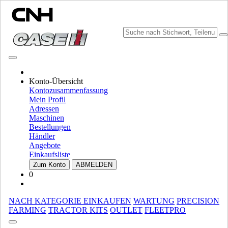
MARKE WÄHLEN
Konto-Übersicht
Kontozusammenfassung
Mein Profil
Adressen
Maschinen
Bestellungen
Händler
Angebote
Einkaufsliste
MARKE UND SPRACHE WÄHLEN
Zum Konto
ABMELDEN
0
Nordamerika
USA
NACH KATEGORIE EINKAUFEN
WARTUNG
PRECISION
CANADA (English)
FARMING
TRACTOR KITS
OUTLET
FLEETPRO
CANADA (French)
Mexico | México