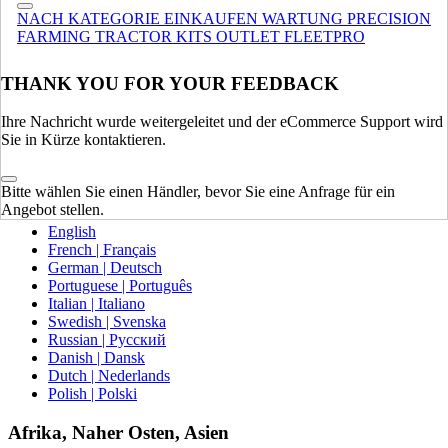
NACH KATEGORIE EINKAUFEN
WARTUNG
PRECISION
Europa
FARMING
TRACTOR KITS
OUTLET
FLEETPRO
VEREINIGTES KÖNIGREICH
THANK YOU FOR YOUR FEEDBACK
SPAIN | ESPAÑA
FRANCE | FRANCE
Ihre Nachricht wurde weitergeleitet und der eCommerce Support wird
GERMANY | DEUTSCHLAND
Sie in Kürze kontaktieren.
ITALY | ITALIA
IRELAND | IRELAND
AUSTRIA | AUSTRIA
Bitte wählen Sie einen Händler, bevor Sie eine Anfrage für ein
PORTUGAL | PORTUGAL
Angebot stellen.
English
French | Français
German | Deutsch
Portuguese | Português
Italian | Italiano
Swedish | Svenska
Russian | Русский
Danish | Dansk
Dutch | Nederlands
Polish | Polski
Afrika, Naher Osten, Asien