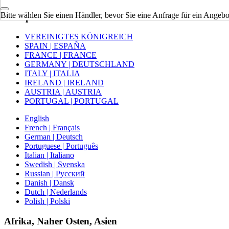
Bitte wählen Sie einen Händler, bevor Sie eine Anfrage für ein Angebot
Europa
VEREINIGTES KÖNIGREICH
SPAIN | ESPAÑA
FRANCE | FRANCE
GERMANY | DEUTSCHLAND
ITALY | ITALIA
IRELAND | IRELAND
AUSTRIA | AUSTRIA
PORTUGAL | PORTUGAL
English
French | Français
German | Deutsch
Portuguese | Português
Italian | Italiano
Swedish | Svenska
Russian | Русский
Danish | Dansk
Dutch | Nederlands
Polish | Polski
Afrika, Naher Osten, Asien