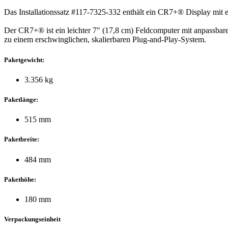
Das Installationssatz #117-7325-332 enthält ein CR7+® Display mit
Der CR7+® ist ein leichter 7" (17,8 cm) Feldcomputer mit anpassba
zu einem erschwinglichen, skalierbaren Plug-and-Play-System.
Paketgewicht:
3.356 kg
Paketlänge:
515 mm
Paketbreite:
484 mm
Pakethöhe:
180 mm
Verpackungseinheit