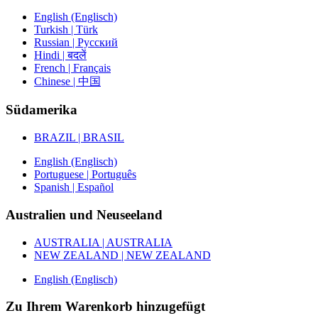
English (Englisch)
Turkish | Türk
Russian | Русский
Hindi | बदलें
French | Français
Chinese | 中国
Südamerika
BRAZIL | BRASIL
English (Englisch)
Portuguese | Português
Spanish | Español
Australien und Neuseeland
AUSTRALIA | AUSTRALIA
NEW ZEALAND | NEW ZEALAND
English (Englisch)
Zu Ihrem Warenkorb hinzugefügt