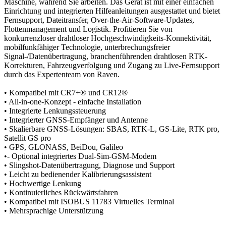
Maschine, während Sie arbeiten. Das Gerät ist mit einer einfachen
Einrichtung und integrierten Hilfeanleitungen ausgestattet und bietet
Fernsupport, Dateitransfer, Over-the-Air-Software-Updates,
Flottenmanagement und Logistik. Profitieren Sie von
konkurrenzloser drahtloser Hochgeschwindigkeits-Konnektivität,
mobilfunkfähiger Technologie, unterbrechungsfreier
Signal-/Datenübertragung, branchenführenden drahtlosen RTK-
Korrekturen, Fahrzeugverfolgung und Zugang zu Live-Fernsupport
durch das Expertenteam von Raven.
• Kompatibel mit CR7+® und CR12®
• All-in-one-Konzept - einfache Installation
• Integrierte Lenkungssteuerung
• Integrierter GNSS-Empfänger und Antenne
• Skalierbare GNSS-Lösungen: SBAS, RTK-L, GS-Lite, RTK pro,
Satellit GS pro
• GPS, GLONASS, BeiDou, Galileo
•- Optional integriertes Dual-Sim-GSM-Modem
• Slingshot-Datenübertragung, Diagnose und Support
• Leicht zu bedienender Kalibrierungsassistent
• Hochwertige Lenkung
• Kontinuierliches Rückwärtsfahren
• Kompatibel mit ISOBUS 11783 Virtuelles Terminal
• Mehrsprachige Unterstützung