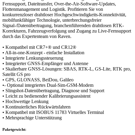
Fernsupport, Dateitransfer, Over-the-Air-Software-Updates,
Flottenmanagement und Logistik. Profitieren Sie von
konkurrenzloser drahtloser Hochgeschwindigkeits-Konnektivität,
mobilfunkfähiger Technologie, unterbrechungsfreier
Signal-/Datenübertragung, branchenführenden drahtlosen RTK-
Korrekturen, Fahrzeugverfolgung und Zugang zu Live-Fernsupport
durch das Expertenteam von Raven.
• Kompatibel mit CR7+® und CR12®
• All-in-one-Konzept - einfache Installation
• Integrierte Lenkungssteuerung
• Integrierter GNSS-Empfänger und Antenne
• Skalierbare GNSS-Lösungen: SBAS, RTK-L, GS-Lite, RTK pro,
Satellit GS pro
• GPS, GLONASS, BeiDou, Galileo
•- Optional integriertes Dual-Sim-GSM-Modem
• Slingshot-Datenübertragung, Diagnose und Support
• Leicht zu bedienender Kalibrierungsassistent
• Hochwertige Lenkung
• Kontinuierliches Rückwärtsfahren
• Kompatibel mit ISOBUS 11783 Virtuelles Terminal
• Mehrsprachige Unterstützung
Paketgewicht: