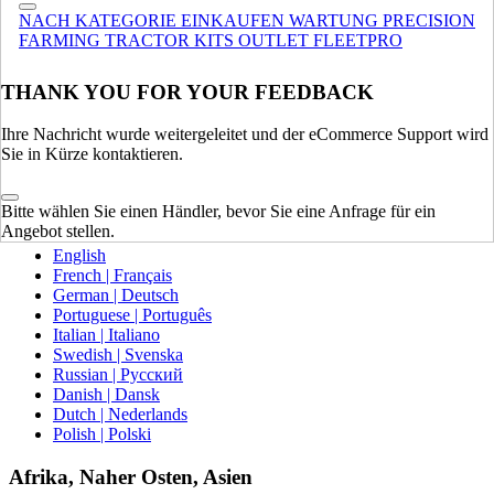
NACH KATEGORIE EINKAUFEN
WARTUNG
PRECISION
Europa
FARMING
TRACTOR KITS
OUTLET
FLEETPRO
VEREINIGTES KÖNIGREICH
THANK YOU FOR YOUR FEEDBACK
SPAIN | ESPAÑA
FRANCE | FRANCE
Ihre Nachricht wurde weitergeleitet und der eCommerce Support wird
GERMANY | DEUTSCHLAND
Sie in Kürze kontaktieren.
ITALY | ITALIA
IRELAND | IRELAND
AUSTRIA | AUSTRIA
Bitte wählen Sie einen Händler, bevor Sie eine Anfrage für ein
PORTUGAL | PORTUGAL
Angebot stellen.
English
French | Français
German | Deutsch
Portuguese | Português
Italian | Italiano
Swedish | Svenska
Russian | Русский
Danish | Dansk
Dutch | Nederlands
Polish | Polski
Afrika, Naher Osten, Asien