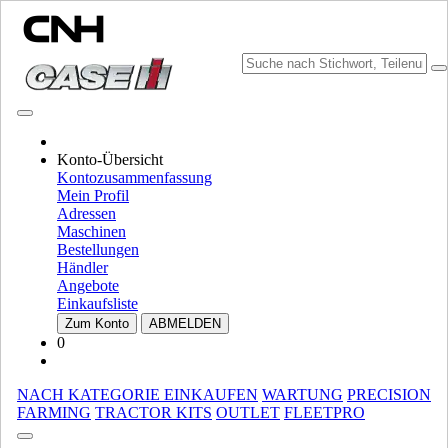
MARKE WÄHLEN
Konto-Übersicht
Kontozusammenfassung
Mein Profil
Adressen
Maschinen
Bestellungen
Händler
Angebote
Einkaufsliste
MARKE UND SPRACHE WÄHLEN
Zum Konto
ABMELDEN
0
Nordamerika
USA
NACH KATEGORIE EINKAUFEN
WARTUNG
PRECISION
CANADA (English)
FARMING
TRACTOR KITS
OUTLET
FLEETPRO
CANADA (French)
Mexico | México