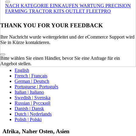
NACH KATEGORIE EINKAUFEN
WARTUNG
PRECISION
Europa
FARMING
TRACTOR KITS
OUTLET
FLEETPRO
VEREINIGTES KÖNIGREICH
THANK YOU FOR YOUR FEEDBACK
SPAIN | ESPAÑA
FRANCE | FRANCE
Ihre Nachricht wurde weitergeleitet und der eCommerce Support wird
GERMANY | DEUTSCHLAND
Sie in Kürze kontaktieren.
ITALY | ITALIA
IRELAND | IRELAND
AUSTRIA | AUSTRIA
Bitte wählen Sie einen Händler, bevor Sie eine Anfrage für ein
PORTUGAL | PORTUGAL
Angebot stellen.
English
French | Français
German | Deutsch
Portuguese | Português
Italian | Italiano
Swedish | Svenska
Russian | Русский
Danish | Dansk
Dutch | Nederlands
Polish | Polski
Afrika, Naher Osten, Asien