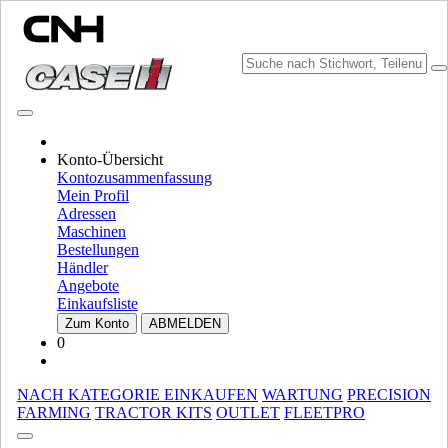
MARKE WÄHLEN
Konto-Übersicht
Kontozusammenfassung
Mein Profil
Adressen
Maschinen
Bestellungen
Händler
Angebote
Einkaufsliste
MARKE UND SPRACHE WÄHLEN
Zum Konto
ABMELDEN
0
Nordamerika
USA
NACH KATEGORIE EINKAUFEN
WARTUNG
PRECISION
CANADA (English)
FARMING
TRACTOR KITS
OUTLET
FLEETPRO
CANADA (French)
Mexico | México