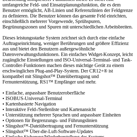
umfangreiche Feld- und Einsatzplanungsfunktion, die es dem
Benutzer ermöglicht, AB-Linien und Referenzlinien der Feldgrenze
zu definieren. Die Benutzer können das gesamte Feld einrichten,
einschließlich mehrerer Vorgewende, Sprühspuren,
Begrünungszonen und Spuren mit unterschiedlichen Arbeitsbreiten.
Dieses leistungsstarke System zeichnet sich durch eine einfache
Auftragseinrichtung, weniger Berührungen und größere Effizienz
aus und bietet den Benutzern außergewöhnliche
Datenverwaltungsfunktionen. Ein einfaches Widget-Konzept, leicht
zugängliche Einstellungen und ISO-Universal-Terminal- und Task-
Controller-Funktionen machen dieses mächtige Gerät zu einem
erschwinglichen Plug-and-Play-System. Der CR12+® ist
kompatibel mit Slingshot™ Dateiübertragung und
Fernunterstützung, RS1™ Empfänger und mehr.
• Einfache, anpassbare Benutzeroberfläche
• ISOBUS-Universal-Terminal
• Kartenbasierte Navigation
• Interaktive Feld-/Stellenliste und Kartenansicht
• Unterstützung mehrerer Sprachen und anpassbare Einheiten
• Optionen für Begrenzungs- und Führungslinien
• Slingshot™-Dateiübertragung und Fernunterstützung
• Slingshot™ Über-die-Luft-Software-Updates
• Einfache Sicherung/Wiederherstellung des Systems