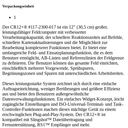
Verpackungseinheit
1
Der CR12+® #117-2300-017 ist ein 12" (30,5 cm) großer,
leistungsfähiger Feldcomputer mit verbesserter
Verarbeitungskapazität, der schnellere Reaktionszeiten auf Befehle,
schnellere Kartenaktualisierungen und die Möglichkeit zur
Bearbeitung komplexerer Funktionen bietet. Er bietet eine
umfangreiche Feld- und Einsatzplanungsfunktion, die es dem
Benutzer ermöglicht, AB-Linien und Referenzlinien der Feldgrenze
zu definieren. Die Benutzer können das gesamte Feld einrichten,
einschließlich mehrerer Vorgewende, Sprühspuren,
Begrünungszonen und Spuren mit unterschiedlichen Arbeitsbreiten.
Dieses leistungsstarke System zeichnet sich durch eine einfache
Auftragseinrichtung, weniger Berührungen und größere Effizienz
aus und bietet den Benutzern außergewöhnliche
Datenverwaltungsfunktionen. Ein einfaches Widget-Konzept, leicht
zugängliche Einstellungen und ISO-Universal-Terminal- und Task-
Controller-Funktionen machen dieses mächtige Gerät zu einem
erschwinglichen Plug-and-Play-System. Der CR12+® ist
kompatibel mit Slingshot™ Dateiübertragung und
Fernunterstützung, RS1™ Empfänger und mehr.