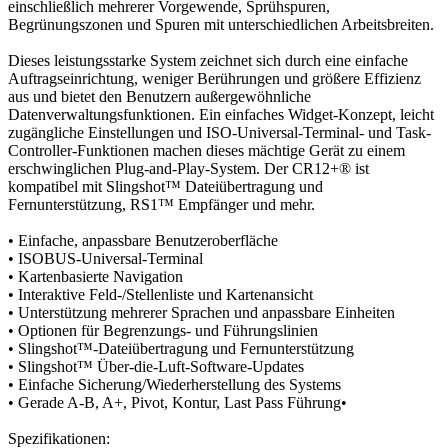
einschließlich mehrerer Vorgewende, Sprühspuren,
Begrünungszonen und Spuren mit unterschiedlichen Arbeitsbreiten.
Dieses leistungsstarke System zeichnet sich durch eine einfache
Auftragseinrichtung, weniger Berührungen und größere Effizienz
aus und bietet den Benutzern außergewöhnliche
Datenverwaltungsfunktionen. Ein einfaches Widget-Konzept, leicht
zugängliche Einstellungen und ISO-Universal-Terminal- und Task-
Controller-Funktionen machen dieses mächtige Gerät zu einem
erschwinglichen Plug-and-Play-System. Der CR12+® ist
kompatibel mit Slingshot™ Dateiübertragung und
Fernunterstützung, RS1™ Empfänger und mehr.
• Einfache, anpassbare Benutzeroberfläche
• ISOBUS-Universal-Terminal
• Kartenbasierte Navigation
• Interaktive Feld-/Stellenliste und Kartenansicht
• Unterstützung mehrerer Sprachen und anpassbare Einheiten
• Optionen für Begrenzungs- und Führungslinien
• Slingshot™-Dateiübertragung und Fernunterstützung
• Slingshot™ Über-die-Luft-Software-Updates
• Einfache Sicherung/Wiederherstellung des Systems
• Gerade A-B, A+, Pivot, Kontur, Last Pass Führung•
Spezifikationen: