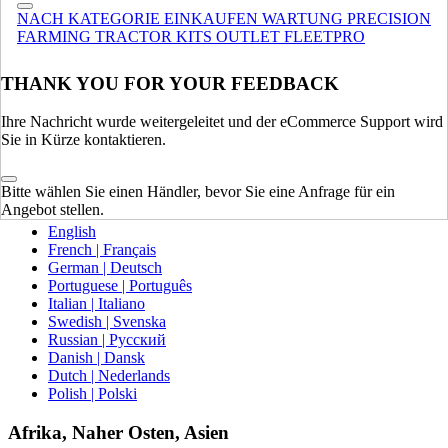
NACH KATEGORIE EINKAUFEN
WARTUNG
PRECISION
Europa
FARMING
TRACTOR KITS
OUTLET
FLEETPRO
VEREINIGTES KÖNIGREICH
THANK YOU FOR YOUR FEEDBACK
SPAIN | ESPAÑA
FRANCE | FRANCE
Ihre Nachricht wurde weitergeleitet und der eCommerce Support wird
GERMANY | DEUTSCHLAND
Sie in Kürze kontaktieren.
ITALY | ITALIA
IRELAND | IRELAND
AUSTRIA | AUSTRIA
Bitte wählen Sie einen Händler, bevor Sie eine Anfrage für ein
PORTUGAL | PORTUGAL
Angebot stellen.
English
French | Français
German | Deutsch
Portuguese | Português
Italian | Italiano
Swedish | Svenska
Russian | Русский
Danish | Dansk
Dutch | Nederlands
Polish | Polski
Afrika, Naher Osten, Asien