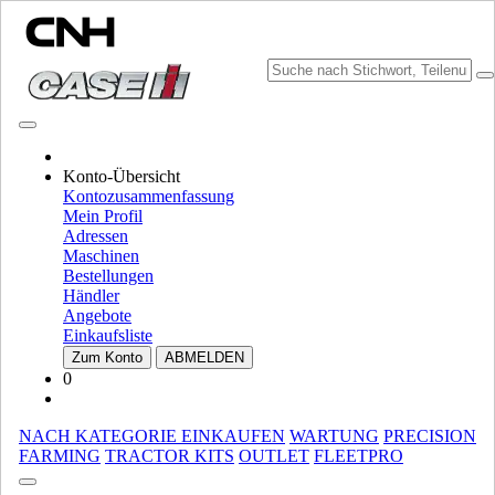
MARKE WÄHLEN
Konto-Übersicht
Kontozusammenfassung
Mein Profil
Adressen
Maschinen
Bestellungen
Händler
Angebote
Einkaufsliste
MARKE UND SPRACHE WÄHLEN
Zum Konto
ABMELDEN
0
Nordamerika
USA
NACH KATEGORIE EINKAUFEN
WARTUNG
PRECISION
CANADA (English)
FARMING
TRACTOR KITS
OUTLET
FLEETPRO
CANADA (French)
Mexico | México