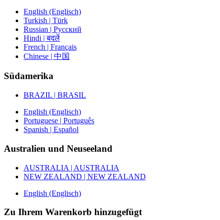
English (Englisch)
Turkish | Türk
Russian | Русский
Hindi | बदलें
French | Français
Chinese | 中国
Südamerika
BRAZIL | BRASIL
English (Englisch)
Portuguese | Português
Spanish | Español
Australien und Neuseeland
AUSTRALIA | AUSTRALIA
NEW ZEALAND | NEW ZEALAND
English (Englisch)
Zu Ihrem Warenkorb hinzugefügt