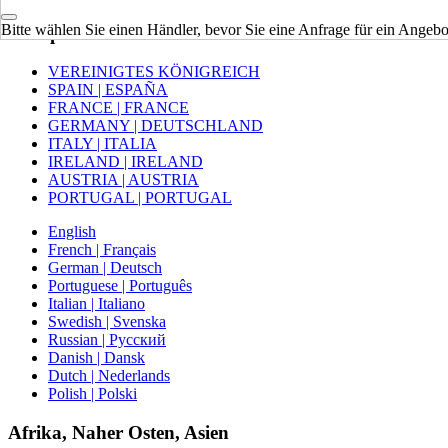
Bitte wählen Sie einen Händler, bevor Sie eine Anfrage für ein Angebot
Europa
VEREINIGTES KÖNIGREICH
SPAIN | ESPAÑA
FRANCE | FRANCE
GERMANY | DEUTSCHLAND
ITALY | ITALIA
IRELAND | IRELAND
AUSTRIA | AUSTRIA
PORTUGAL | PORTUGAL
English
French | Français
German | Deutsch
Portuguese | Português
Italian | Italiano
Swedish | Svenska
Russian | Русский
Danish | Dansk
Dutch | Nederlands
Polish | Polski
Afrika, Naher Osten, Asien